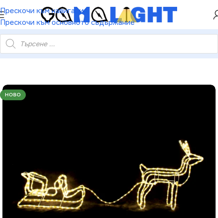
ХЕЙ ТИ! РЕГИСТРИРАЙ СЕ И ВЗЕМИ КУПОН ЗА
Прескочи към навигация
НАМАЛЕНИЕ ОТ 5%
Прескочи към основното съдържание
нта топло бяло стеди IP65 65×64×30см 59×22×29см 1.5м кабел
НОВО