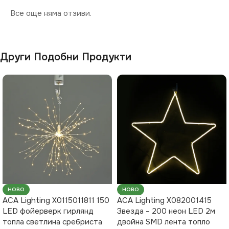
Все още няма отзиви.
Други Подобни Продукти
НОВО
НОВО
ACA Lighting X0115011811 150
ACA Lighting X082001415
LED фойерверк гирлянд
Звезда – 200 неон LED 2м
топла светлина сребриста
двойна SMD лента топло