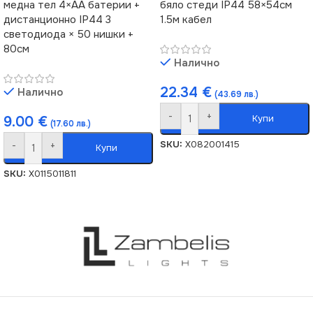
медна тел 4×AA батерии +
бяло стеди IP44 58×54см
дистанционно IP44 3
1.5м кабел
светодиода × 50 нишки +
80см
Налично
22.34
€
Налично
(43.69 лв.)
-
+
Купи
9.00
€
(17.60 лв.)
SKU:
X082001415
-
+
Купи
SKU:
X0115011811