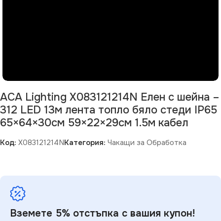
ACA Lighting X083121214N Елен с шейна –
312 LED 13м лента топло бяло стеди IP65
65×64×30см 59×22×29см 1.5м кабел
Код:
X083121214N
Категория:
Чакащи за Обработка
Вземете 5% отстъпка с вашия купон!