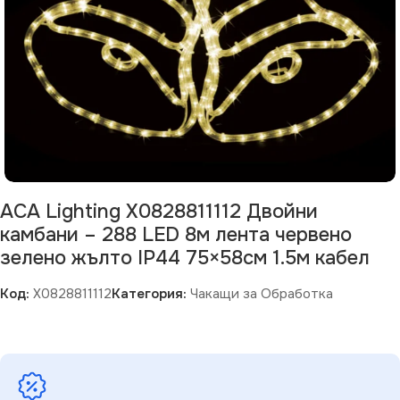
ACA Lighting X0828811112 Двойни
камбани – 288 LED 8м лента червено
зелено жълто IP44 75×58см 1.5м кабел
Код:
X0828811112
Категория:
Чакащи за Обработка