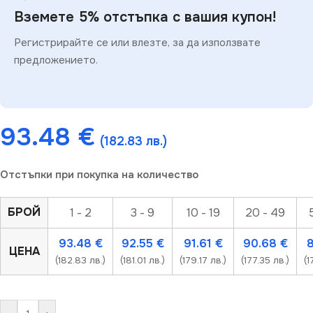
Вземете 5% отстъпка с вашия купон!
Регистрирайте се или влезте, за да използвате
предложението.
93.48
€
(182.83 лв.)
Отстъпки при покупка на количество
БРОЙ
1 - 2
3 - 9
10 - 19
20 - 49
93.48
€
92.55
€
91.61
€
90.68
€
ЦЕНА
(182.83 лв.)
(181.01 лв.)
(179.17 лв.)
(177.35 лв.)
(1