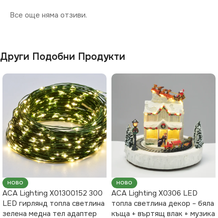
Все още няма отзиви.
Други Подобни Продукти
НОВО
НОВО
ACA Lighting X01300152 300
ACA Lighting X0306 LED
LED гирлянд топла светлина
топла светлина декор – бяла
зелена медна тел адаптер
къща + въртящ влак + музика