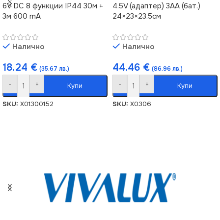
6V DC 8 функции IP44 30м +
4.5V (адаптер) 3AA (бат.)
3м 600 mA
24×23×23.5см
Налично
Налично
18.24
€
44.46
€
(35.67 лв.)
(86.96 лв.)
-
+
-
+
Купи
Купи
SKU:
X01300152
SKU:
X0306