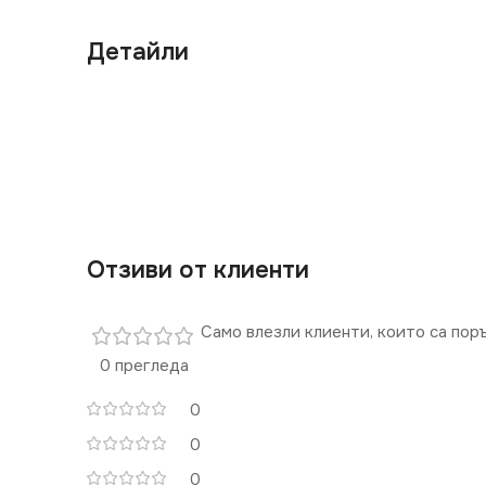
Детайли
Отзиви от клиенти
Само влезли клиенти, които са пор
0 прегледа
0
0
0