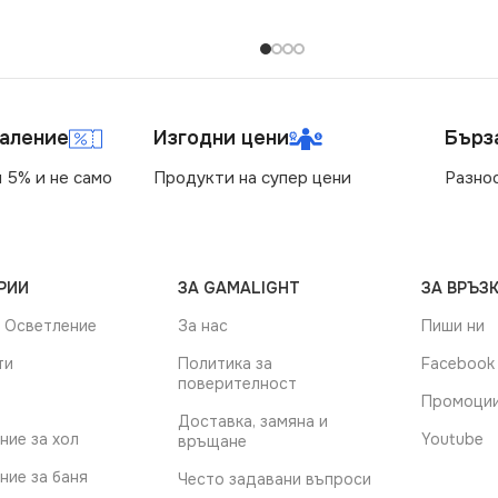
СТЕП
IP55
маление
Изгодни цени
Бърз
 5% и не само
Продукти на супер цени
Разно
РИИ
ЗА GAMALIGHT
ЗА ВРЪЗК
 Осветление
За нас
Пиши ни
ти
Политика за
Facebook
поверителност
Промоци
Доставка, замяна и
ние за хол
Youtube
връщане
ние за баня
Често задавани въпроси