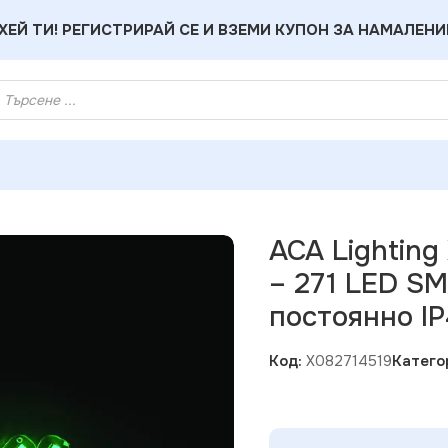
ХЕЙ ТИ! РЕГИСТРИРАЙ СЕ И ВЗЕМИ КУПОН ЗА НАМАЛЕНИ
g X082714519 MERRY CHRISTMAS – 271 LED SMD лента зелено
ACA Lightin
– 271 LED S
постоянно I
Код:
X082714519
Катего