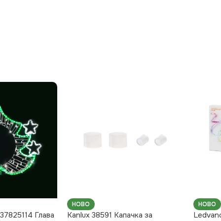
НОВО
НОВО
737825114 Глава
Kanlux 38591 Капачка за
Ledvan