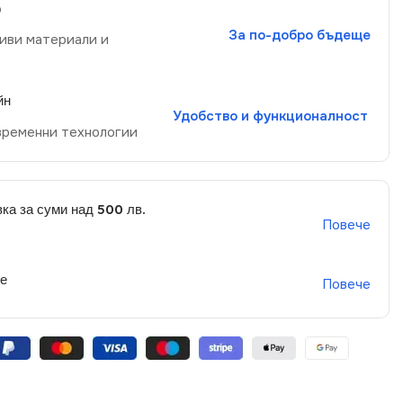
р
За по-добро бъдеще
иви материали и
йн
Удобство и функционалност
временни технологии
ка за суми над 500 лв.
Повече
не
Повече