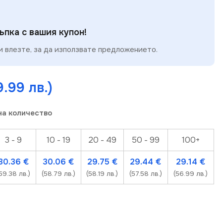
пка с вашия купон!
 влезте, за да използвате предложението.
9.99 лв.)
на количество
3 - 9
10 - 19
20 - 49
50 - 99
100+
30.36
€
30.06
€
29.75
€
29.44
€
29.14
€
59.38 лв.)
(58.79 лв.)
(58.19 лв.)
(57.58 лв.)
(56.99 лв.)