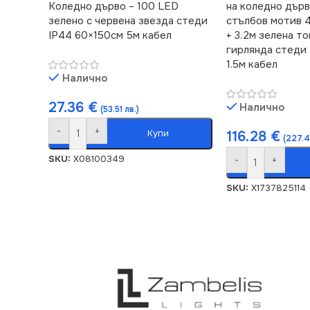
Коледно дърво – 100 LED
на коледно дърв
зелено с червена звезда стеди
стълбов мотив 
IP44 60×150см 5м кабел
+ 3.2м зелена то
гирлянда стеди 
1.5м кабел
Налично
27.36
€
Налично
(53.51 лв.)
-
+
Купи
116.28
€
(227.4
SKU:
X08100349
-
+
SKU:
X1737825114