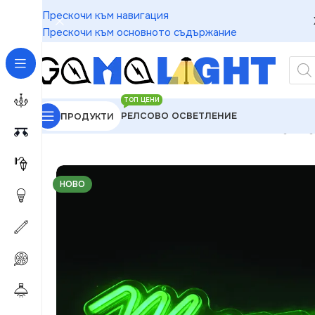
Прескочи към навигация
Прескочи към основното съдържание
ТОП ЦЕНИ
РЕЛСОВО ОСВЕТЛЕНИЕ
ПРОДУКТИ
GAMALIGHT
»
Чакащи за Обработка
»
ACA Lightin
НОВО