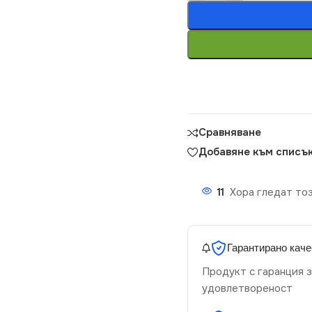
Сравняване
Добавяне към списък
11
Хора гледат тоз
Гарантирано каче
Продукт с гаранция з
удовлетвореност