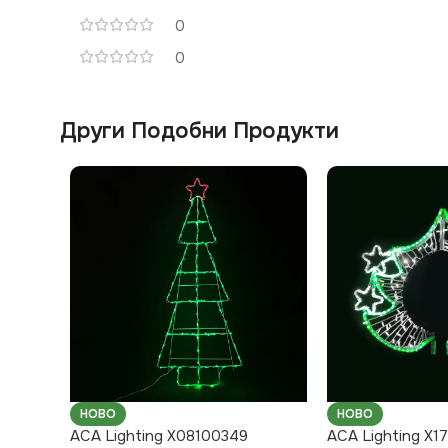
0
0
Други Подобни Продукти
НОВО
НОВО
ACA Lighting X08100349
ACA Lighting X1