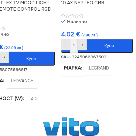
FLEX TV MOOD LIGHT
10 AX NEPTEO СИВ
REMOTE CONTROL RGB
Налично
4.02
€
ично
(7.86 лв.)
-
+
Купи
€
(22.08 лв.)
SKU:
3245066867502
+
Купи
МАРКА
LEGRAND
58075666917
А
LEDVANCE
ОСТ (W)
4.2
ЛИНЕН ПОТОК (LM)