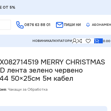
Е ОТ 5%
0876 63 88 01
ПИШИ НИ
АБОНАМЕ
НОВИНИ
КАЛКУЛАТОРИ
0.0
 червено постоянно IP44 50×25см 5м кабел
g X082714519 MERRY CHRISTMAS
MD лента зелено червено
P44 50×25см 5м кабел
рия:
Чакащи за Обработка