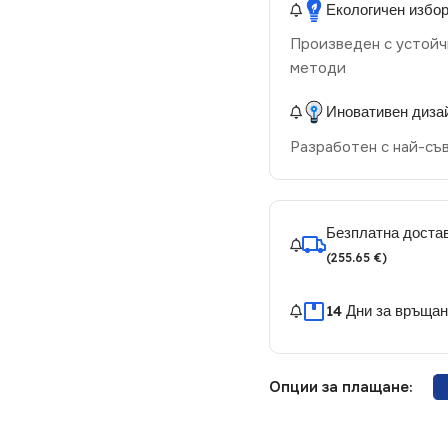
Екологичен избо
Произведен с устойч
методи
Иновативен диза
Разработен с най-съ
Безплатна достав
(255.65 €)
14 Дни за връща
Опции за плащане: