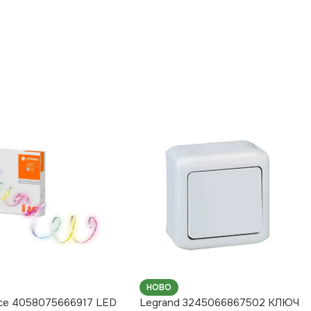
НОВО
ce 4058075666917 LED
Legrand 3245066867502 КЛЮЧ