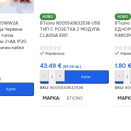
НОВО
НОВО
XX20WW2A
BTicino 8005543632536 USB
BTicin
да Червена
ТИП С РОЗЕТКА 2 МОДУЛА
ЕДНОМ
 топла
CLASSIA БЯЛ
R4803M
ии 2×AA IP20
рачен кабел
Налично
Нал
43.49
€
1.80
(85.06 лв.)
-
+
-
Купи
)
SKU:
8005543632536
SKU:
80
Купи
МАРКА
МАРК
BTICINO