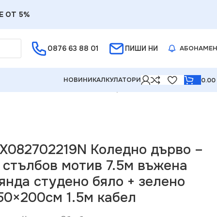
Е ОТ 5%
0876 63 88 01
ПИШИ НИ
АБОНАМЕ
НОВИНИ
КАЛКУЛАТОРИ
0.0
.5м въжена лента + гирлянда студено бяло + зелено
g X082702219N Коледно дърво –
 стълбов мотив 7.5м въжена
янда студено бяло + зелено
50×200см 1.5м кабел