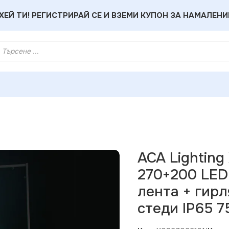
ХЕЙ ТИ! РЕГИСТРИРАЙ СЕ И ВЗЕМИ КУПОН ЗА НАМАЛЕНИ
g X082702219N Коледно дърво – 270+200 LED стълбов мотив 7
ACA Lightin
270+200 LED
лента + гирл
стеди IP65 7