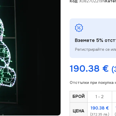
Код:
X082702219N
Катег
Вземете 5% отстъ
Регистрирайте се или
190.38
€
(
Отстъпки при покупка 
БРОЙ
1 - 2
190.38
€
ЦЕНА
(372.35 лв.)