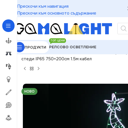
Прескочи към навигация
Прескочи към основното съдържание
ТОП ЦЕНИ
РЕЛСОВО ОСВЕТЛЕНИЕ
ПРОДУКТИ
GAMALIGHT
»
Чакащи за Обработка
»
ACA Lightin
стеди IP65 750×200см 1.5м кабел
НОВО