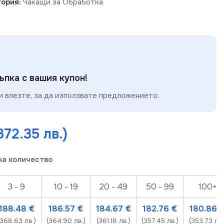
ория:
Чакащи за Обработка
пка с вашия купон!
 влезте, за да използвате предложението.
372.35 лв.)
на количество
3 - 9
10 - 19
20 - 49
50 - 99
100+
188.48
€
186.57
€
184.67
€
182.76
€
180.86
(368.63 лв.)
(364.90 лв.)
(361.18 лв.)
(357.45 лв.)
(353.73 лв.