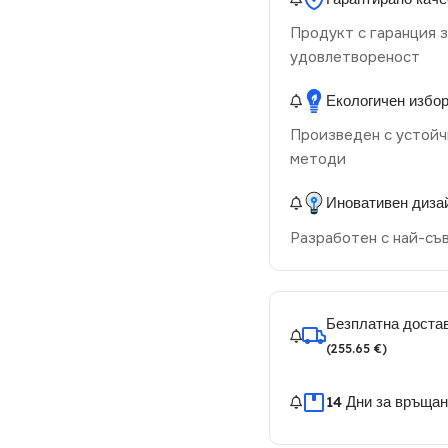
Продукт с гаранция з
удовлетвореност
Екологичен избо
Произведен с устойч
методи
Иновативен диза
Разработен с най-съ
Безплатна достав
(255.65 €)
14 Дни за връща