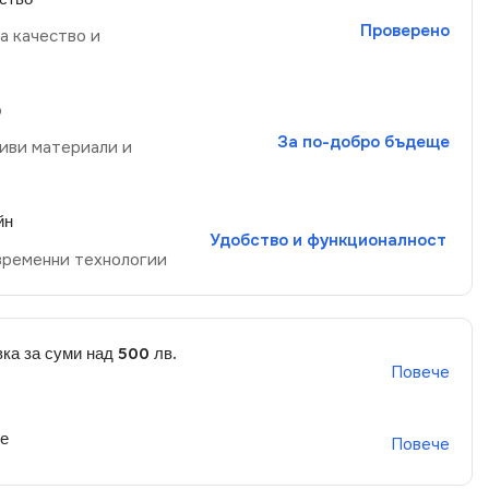
Проверено
а качество и
р
За по-добро бъдеще
иви материали и
йн
Удобство и функционалност
временни технологии
ка за суми над 500 лв.
Повече
не
Повече