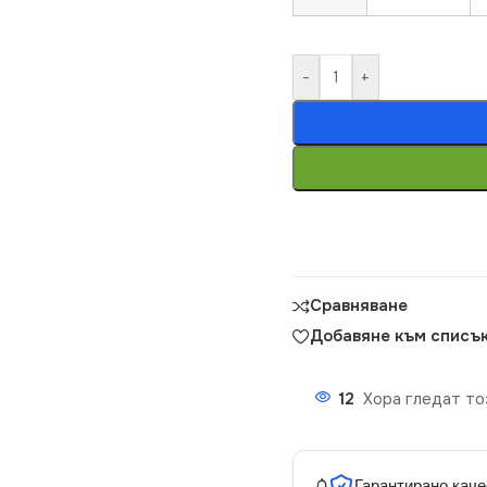
-
+
Сравняване
Добавяне към списък
12
Хора гледат то
Гарантирано каче