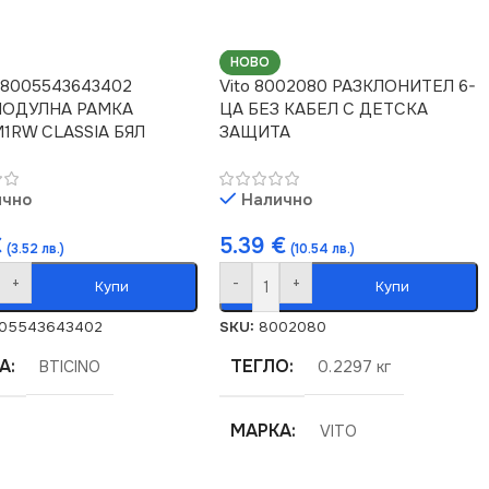
НОВО
o 8005543643402
Vito 8002080 РАЗКЛОНИТЕЛ 6-
ОДУЛНА РАМКА
ЦА БЕЗ КАБЕЛ С ДЕТСКА
1RW CLASSIA БЯЛ
ЗАЩИТА
ично
Налично
€
5.39
€
(3.52 лв.)
(10.54 лв.)
+
-
+
Купи
Купи
05543643402
SKU:
8002080
А
ТЕГЛО
BTICINO
0.2297 кг
МАРКА
VITO