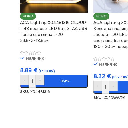
НОВО
НОВО
ACA Lighting X04481316 CLOUD
ACA Lighting 
– 48 неонови LED бат. 3×AA USB
Коледна гирлян
топла светлина IP20
звезда – 20 LED
29.5×2×18.5см
светлина батер
180 + 30см проз
Налично
Налично
8.89
€
(17.39 лв.)
8.32
€
(16.27 лв.
-
+
Купи
-
+
SKU:
X04481316
SKU:
XX20WW2A