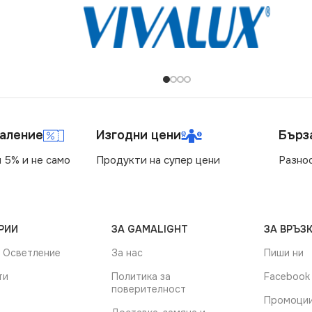
маление
Изгодни цени
Бърз
 5% и не само
Продукти на супер цени
Разно
РИИ
ЗА GAMALIGHT
ЗА ВРЪЗК
 Осветление
За нас
Пиши ни
ти
Политика за
Facebook
поверителност
Промоци