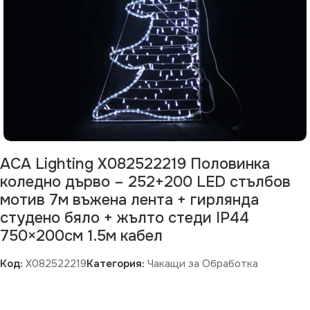
ACA Lighting X082522219 Половинка
коледно дърво – 252+200 LED стълбов
мотив 7м въжена лента + гирлянда
студено бяло + жълто стеди IP44
750×200см 1.5м кабел
Код:
X082522219
Категория:
Чакащи за Обработка