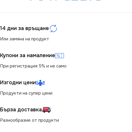
МОЩНОСТ (W)
2.5
14 дни за връщане
СВЕТЛИНЕН ПОТОК
(LM)
Или замяна на продукт
50
Купони за намаление
При регистрация 5% и не само
ЦВЕТНА ТЕМПЕРАТУРА
(K)
Изгодни цени
3000
Продукти на супер цени
НАПРЕЖЕНИЕ (V)
Бърза доставка
Разнообразие от продукти
220V