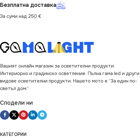
Безплатна доставка
СТЕПЕН НА ЗАЩИТА
За суми над 250 €
IP65
ДИМИРАНЕ
Не се димира
Вашият онлайн магазин за осветителни продукти.
ДОПЪЛНИТЕЛНИ
Интериорно и градинско осветление. Пълна гама led и други
ОПЦИИ
видове осветителни продукти. Нашето мото е “За един по-
светъл дом.”
Със Сензор
Сподели ни
НАЧИН НА МОНТАЖ
Вграждане
КАТЕГОРИИ