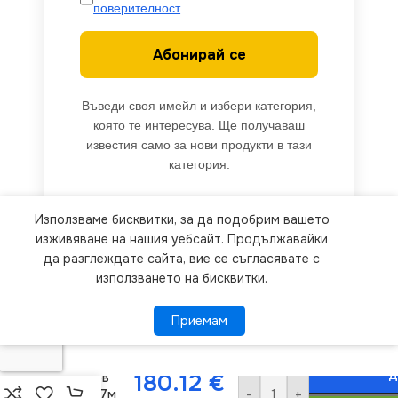
поверителност
Абонирай се
Въведи своя имейл и избери категория,
която те интересува. Ще получаваш
известия само за нови продукти в тази
категория.
Използваме бисквитки, за да подобрим вашето
We use cookies to improve your experience on our
изживяване на нашия уебсайт. Продължавайки
ACA
website. By browsing this website, you agree to
да разглеждате сайта, вие се съгласявате с
Lighting
X082522219
използването на бисквитки.
our use of cookies.
Половинка
коледно
Приемам
Приемам
ПОВЕЧЕ ИНФОРМАЦИЯ
дърво –
252+200
LED
Д
180.12
€
стълбов
-
+
мотив 7м