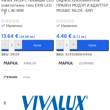
Kanlux 39129 Стълбищно LED
Legrand 3245066651958
осветително тяло EXIN LED
ПРАЗЕН МОДУЛ И АДАПТЕР
PIR L W-WW
MOSAIC NILOE -БЯЛ
Налично
Налично
13.64
€
4.46
€
(26.68 лв.)
(8.72 лв.)
-
+
-
+
Купи
Купи
SKU:
39129
SKU:
3245066651958
МАРКА
МАРКА
KANLUX
LEGRAND
СЕРИЯ
EXIN
ВИД
LED
ЦВЯТ
Бял