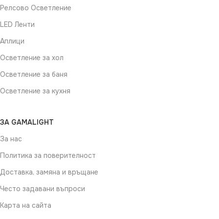
Релсово Осветление
ФОРМА
Квадрат
LED Ленти
РАЗМЕР
8 x 8 x 4.8 cm
Аплици
Осветление за хол
ПРЕДНАЗНАЧЕНИЕ
Осветление за баня
Осветление за кухня
За стълбище
ЗА GAMALIGHT
За нас
Политика за поверителност
Доставка, замяна и връщане
Често задавани въпроси
Карта на сайта