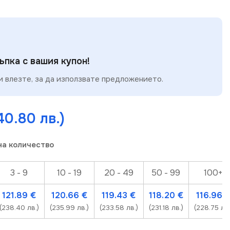
пка с вашия купон!
 влезте, за да използвате предложението.
40.80 лв.)
на количество
3 - 9
10 - 19
20 - 49
50 - 99
100+
121.89
€
120.66
€
119.43
€
118.20
€
116.96
(238.40 лв.)
(235.99 лв.)
(233.58 лв.)
(231.18 лв.)
(228.75 лв.