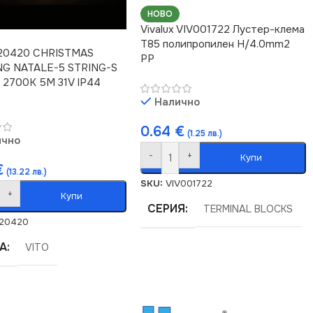
НОВО
Vivalux VIV001722 Лустер-клема
Т85 полипропилен H/4.0mm2
620420 CHRISTMAS
PP
NG NATALE-5 STRING-S
 2700K 5M 31V IP44
Налично
0.64
€
(1.25 лв.)
ично
-
+
Купи
€
(13.22 лв.)
SKU:
VIV001722
+
Купи
СЕРИЯ
TERMINAL BLOCKS
20420
А
VITO