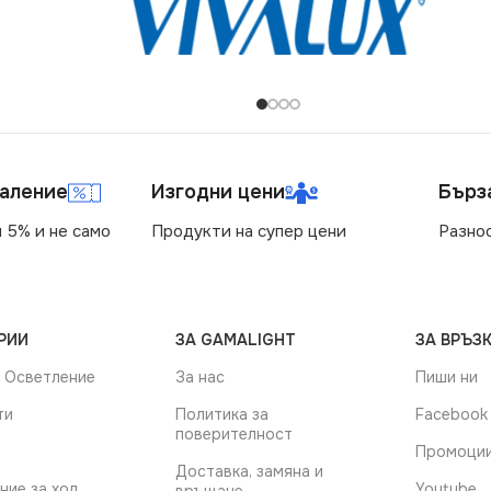
маление
Изгодни цени
Бърз
 5% и не само
Продукти на супер цени
Разно
РИИ
ЗА GAMALIGHT
ЗА ВРЪЗК
 Осветление
За нас
Пиши ни
ти
Политика за
Facebook
поверителност
Промоци
Доставка, замяна и
ние за хол
Youtube
връщане