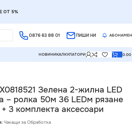
Е ОТ 5%
0876 63 88 01
ПИШИ НИ
АБОНАМЕ
НОВИНИ
КАЛКУЛАТОРИ
0.0
LEDм рязане през 2м IP44 + 3 комплекта аксесоари
 X0818521 Зелена 2-жилна LED
а – ролка 50м 36 LEDм рязане
 + 3 комплекта аксесоари
я:
Чакащи за Обработка