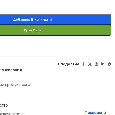
Добавяне В Количката
Купи Сега
Споделяне:
 с желания
зи продукт сега!
ство
Проверено
а качество и