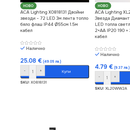
НОВО
НОВО
ACA Lighting X0818131 Двойни
ACA Lighting 
звезди – 72 LED 3м лента топло
Звезда Диамант 
бяло флаш IP44 Ø55см 1.5м
LED топла свет
кабел
2×AA IP20 190 +
кабел
Налично
Налично
25.08
€
(49.05 лв.)
4.79
€
(9.37 лв.)
-
+
Купи
-
+
SKU:
X0818131
SKU:
XL20WW2A