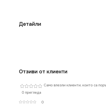
Детайли
Отзиви от клиенти
Само влезли клиенти, които са пор
0 прегледа
0