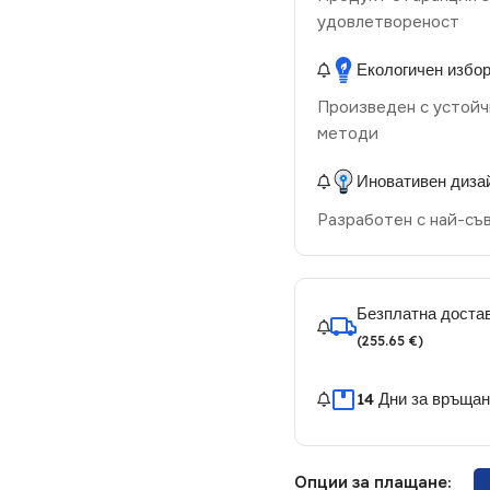
удовлетвореност
Екологичен избо
Произведен с устойч
методи
Иновативен диза
Разработен с най-съ
Безплатна достав
(255.65 €)
14 Дни за връща
Опции за плащане: