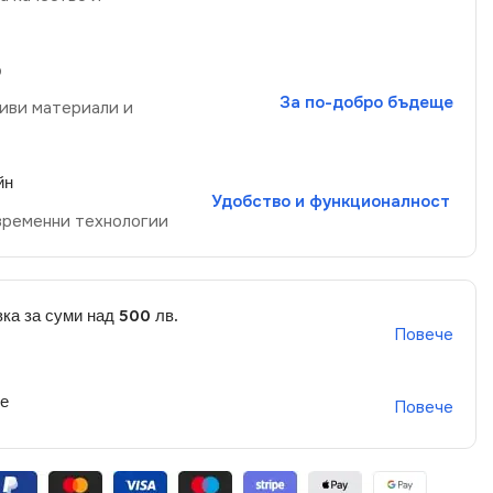
р
За по-добро бъдеще
иви материали и
йн
Удобство и функционалност
временни технологии
ка за суми над 500 лв.
Повече
не
Повече