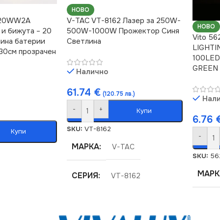
НОВО
XL20WW2A
V-TAC VT-8162 Лазер за 250W-
НОВО
и бижута – 20
500W-1000W Прожектор Синя
Vito 5
лина батерии
Светлина
LIGHTI
 30см прозрачен
100LED
GREEN
Налично
61.74
€
(120.75 лв.)
Нал
-
+
Купи
6.76
SKU:
VT-8162
Купи
-
МАРКА
V-TAC
SKU:
56
МАРК
СЕРИЯ
VT-8162