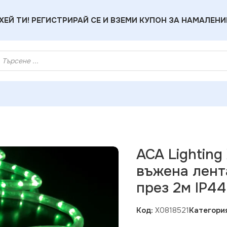
ХЕЙ ТИ! РЕГИСТРИРАЙ СЕ И ВЗЕМИ КУПОН ЗА НАМАЛЕНИ
 X0818521 Зелена 2-жилна LED въжена лента – ролка 50м 36 
ACA Lighting
въжена лент
през 2м IP44
Код:
X0818521
Категори