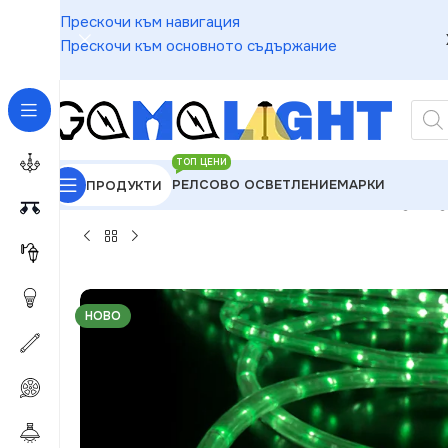
Прескочи към навигация
Прескочи към основното съдържание
ТОП ЦЕНИ
РЕЛСОВО ОСВЕТЛЕНИЕ
МАРКИ
ПРОДУКТИ
GAMALIGHT
»
Чакащи за Обработка
»
ACA Lighting
НОВО