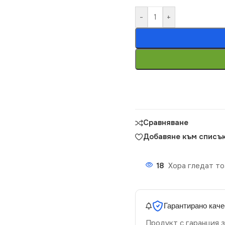
-
+
Сравняване
Добавяне към списък
18
Хора гледат то
Гарантирано каче
Продукт с гаранция з