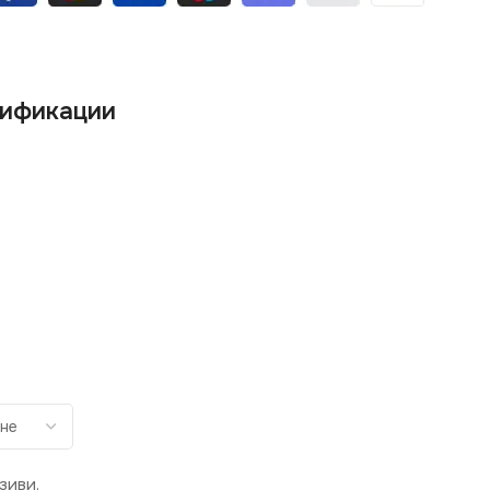
ификации
зиви.