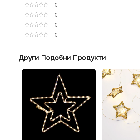
0
0
0
0
Други Подобни Продукти