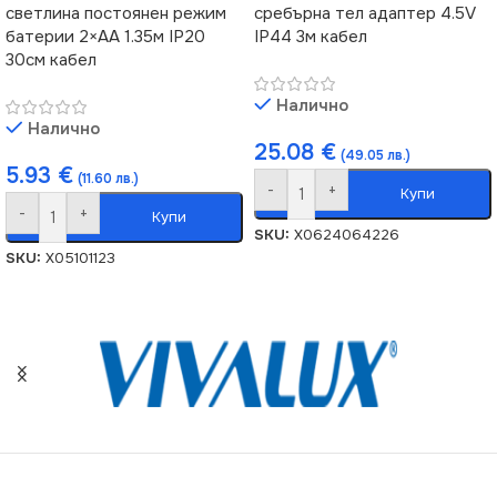
светлина постоянен режим
сребърна тел адаптер 4.5V
батерии 2×AA 1.35м IP20
IP44 3м кабел
30см кабел
Налично
Налично
25.08
€
(49.05 лв.)
5.93
€
(11.60 лв.)
-
+
Купи
-
+
Купи
SKU:
X0624064226
SKU:
X05101123