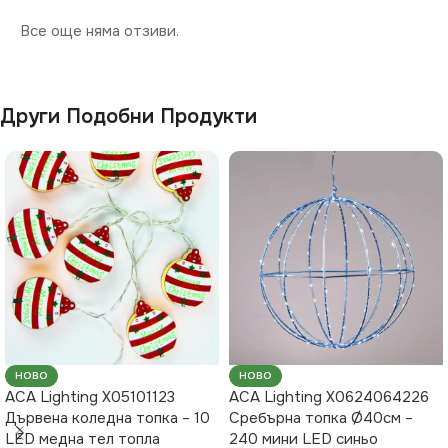
Все още няма отзиви.
Други Подобни Продукти
НОВО
НОВО
ACA Lighting X05101123
ACA Lighting X0624064226
Дървена коледна топка – 10
Сребърна топка Ø40см –
LED медна тел топла
240 мини LED синьо