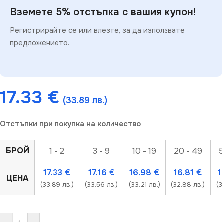
Вземете 5% отстъпка с вашия купон!
Регистрирайте се или влезте, за да използвате
предложението.
17.33
€
(33.89 лв.)
Отстъпки при покупка на количество
БРОЙ
1 - 2
3 - 9
10 - 19
20 - 49
17.33
€
17.16
€
16.98
€
16.81
€
ЦЕНА
(33.89 лв.)
(33.56 лв.)
(33.21 лв.)
(32.88 лв.)
(3