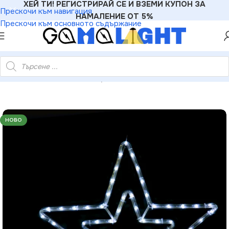
ХЕЙ ТИ! РЕГИСТРИРАЙ СЕ И ВЗЕМИ КУПОН ЗА
Прескочи към навигация
НАМАЛЕНИЕ ОТ 5%
Прескочи към основното съдържание
зди – 60 LED 2.5м лента студено бяло IP44 Ø46см 1.5м кабел
НОВО