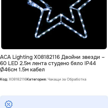
ACA Lighting X08182116 Двойни звезди –
60 LED 2.5м лента студено бяло IP44
Ø46см 1.5м кабел
Код:
X08182116
Категория:
Чакащи за Обработка