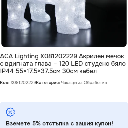
ACA Lighting X081202229 Акрилен мечок
с вдигната глава – 120 LED студено бяло
IP44 55×17.5×37.5см 30см кабел
Код:
X081202229
Категория:
Чакащи за Обработка
Вземете 5% отстъпка с вашия купон!