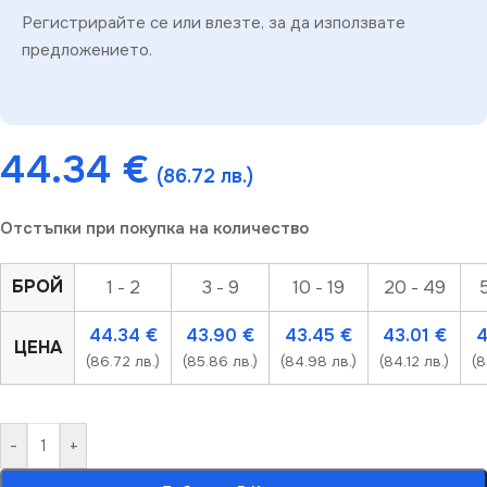
Регистрирайте се или влезте, за да използвате
предложението.
44.34
€
(86.72 лв.)
Отстъпки при покупка на количество
БРОЙ
1 - 2
3 - 9
10 - 19
20 - 49
44.34
€
43.90
€
43.45
€
43.01
€
4
ЦЕНА
(86.72 лв.)
(85.86 лв.)
(84.98 лв.)
(84.12 лв.)
(8
-
+