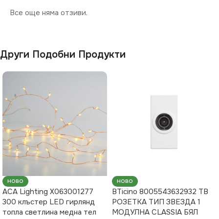
Все още няма отзиви.
Други Подобни Продукти
НОВО
НОВО
ACA Lighting X063001277
BTicino 8005543632932 ТВ
300 клъстер LED гирлянд
РОЗЕТКА ТИП ЗВЕЗДА 1
топла светлина медна тел
МОДУЛНА CLASSIA БЯЛ