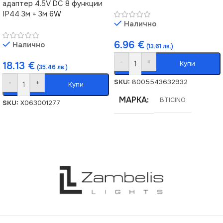
адаптер 4.5V DC 8 функции
IP44 3м + 3м 6W
Налично
6.96
€
Налично
(13.61 лв.)
-
+
Купи
18.13
€
(35.46 лв.)
SKU:
8005543632932
-
+
Купи
МАРКА
BTICINO
SKU:
X063001277