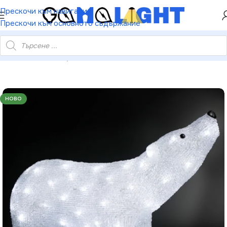
ХЕЙ ТИ! РЕГИСТРИРАЙ СЕ И ВЗЕМИ КУПОН ЗА
Прескочи към навигация
НАМАЛЕНИЕ ОТ 5%
Прескочи към основното съдържание
лава – 120 LED студено бяло IP44 55×17.5×37.5см 30см кабел
НОВО