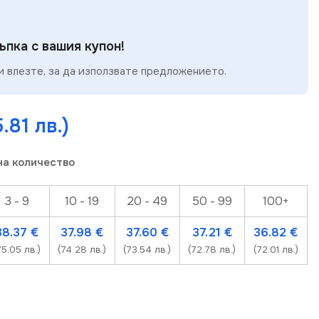
пка с вашия купон!
 влезте, за да използвате предложението.
5.81 лв.)
на количество
3 - 9
10 - 19
20 - 49
50 - 99
100+
38.37
€
37.98
€
37.60
€
37.21
€
36.82
€
75.05 лв.)
(74.28 лв.)
(73.54 лв.)
(72.78 лв.)
(72.01 лв.)