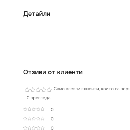
Детайли
Отзиви от клиенти
Само влезли клиенти, които са пор
0 прегледа
0
0
0