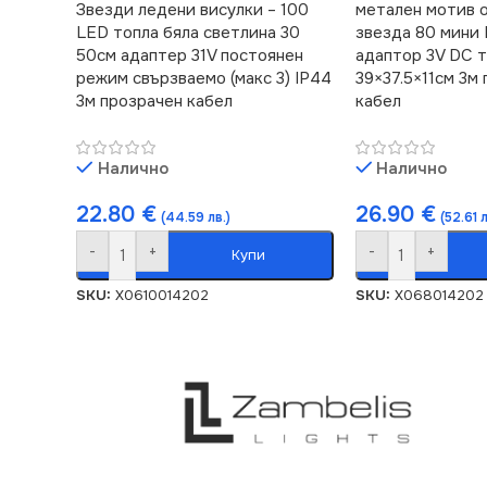
Звезди ледени висулки – 100
метален мотив о
LED топла бяла светлина 30
звезда 80 мини
50см адаптер 31V постоянен
адаптор 3V DC т
режим свързваемо (макс 3) IP44
39×37.5×11см 3м
3м прозрачен кабел
кабел
Налично
Налично
22.80
€
26.90
€
(44.59 лв.)
(52.61 л
-
+
-
+
Купи
SKU:
X0610014202
SKU:
X068014202