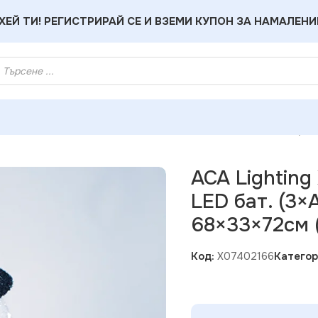
ХЕЙ ТИ! РЕГИСТРИРАЙ СЕ И ВЗЕМИ КУПОН ЗА НАМАЛЕНИ
g X07402166 Снежен човек – 40 LED бат. (3×AA) таймер студ
ACA Lighting
LED бат. (3×
68×33×72см 
Код:
X07402166
Категор