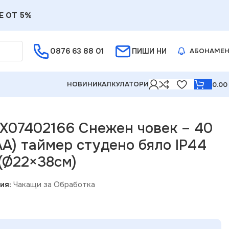
Е ОТ 5%
0876 63 88 01
ПИШИ НИ
АБОНАМЕ
НОВИНИ
КАЛКУЛАТОРИ
0.0
ено бяло IP44 68×33×72см (Ø22×38см)
 X07402166 Снежен човек – 40
AA) таймер студено бяло IP44
(Ø22×38см)
ия:
Чакащи за Обработка