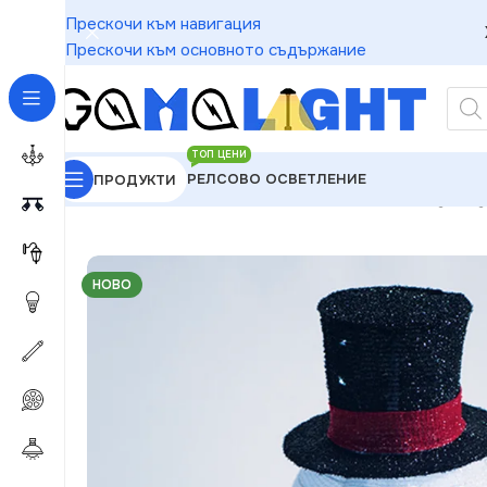
Прескочи към навигация
Прескочи към основното съдържание
ТОП ЦЕНИ
РЕЛСОВО ОСВЕТЛЕНИЕ
ПРОДУКТИ
GAMALIGHT
»
Чакащи за Обработка
»
ACA Lightin
НОВО