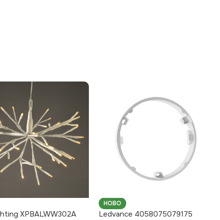
НОВО
ghting XPBALWW302A
Ledvance 4058075079175