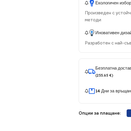
Екологичен избо
Произведен с устойч
методи
Иновативен диза
Разработен с най-съ
Безплатна достав
(255.65 €)
14 Дни за връща
Опции за плащане: