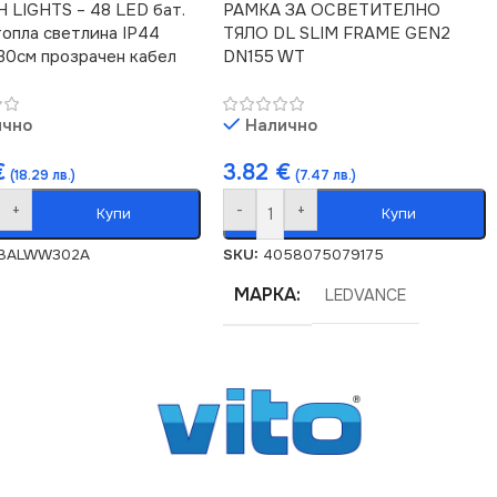
 LIGHTS – 48 LED бат.
РАМКА ЗА ОСВЕТИТЕЛНО
топла светлина IP44
ТЯЛО DL SLIM FRAME GEN2
30см прозрачен кабел
DN155 WT
ично
Налично
€
3.82
€
(18.29 лв.)
(7.47 лв.)
+
-
+
Купи
Купи
BALWW302A
SKU:
4058075079175
МАРКА
LEDVANCE