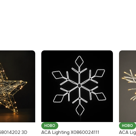
НОВО
НОВО
068014202 3D
ACA Lighting X0860024111
ACA Li