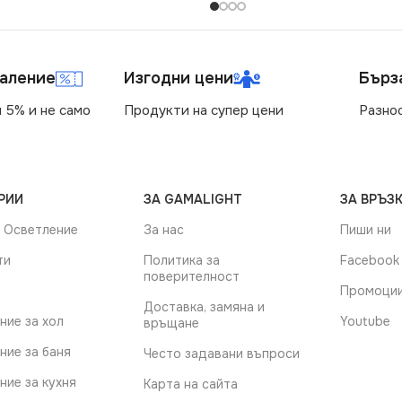
маление
Изгодни цени
Бърз
 5% и не само
Продукти на супер цени
Разно
РИИ
ЗА GAMALIGHT
ЗА ВРЪЗК
 Осветление
За нас
Пиши ни
ти
Политика за
Facebook
поверителност
Промоци
Доставка, замяна и
ние за хол
Youtube
връщане
ние за баня
Често задавани въпроси
ние за кухня
Карта на сайта