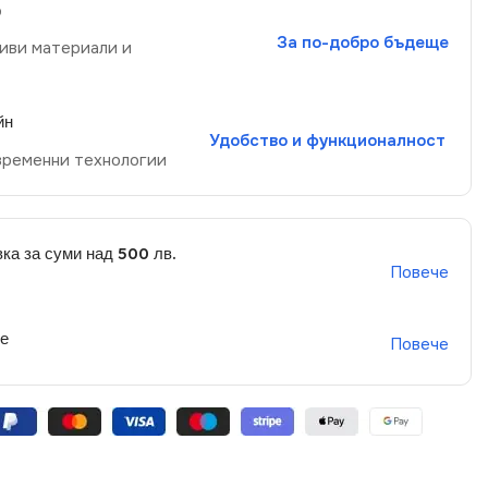
р
За по-добро бъдеще
иви материали и
йн
Удобство и функционалност
временни технологии
ка за суми над 500 лв.
Повече
не
Повече