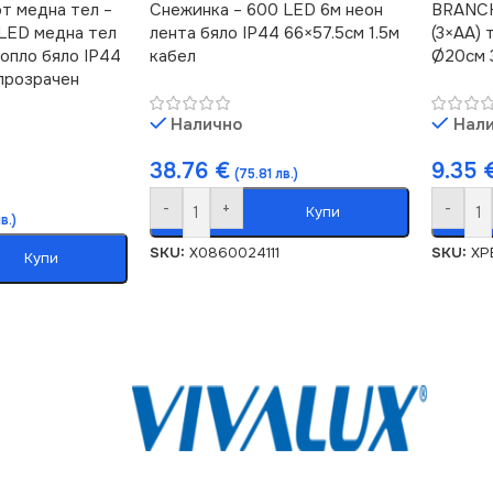
т медна тел –
Снежинка – 600 LED 6м неон
BRANCH
 LED медна тел
лента бяло IP44 66×57.5см 1.5м
(3×AA) 
опло бяло IP44
кабел
Ø20см 
 прозрачен
Налично
Нал
38.76
€
9.35
(75.81 лв.)
-
+
-
Купи
в.)
SKU:
X0860024111
SKU:
XP
Купи