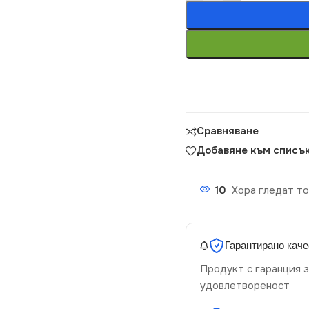
Сравняване
Добавяне към списък
10
Хора гледат то
Гарантирано каче
Продукт с гаранция з
удовлетвореност