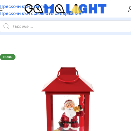
ХЕЙ ТИ! РЕГИСТРИРАЙ СЕ И ВЗЕМИ КУПОН ЗА
Прескочи към навигация
НАМАЛЕНИЕ ОТ 5%
Прескочи към основното съдържание
да – 2 мини LED топла светлина бат. (3×AA) IP20 16×16×35см
НОВО