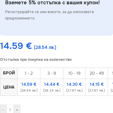
Вземете 5% отстъпка с вашия купон!
Регистрирайте се или влезте, за да използвате
предложението.
14.59
€
(28.54 лв.)
Отстъпки при покупка на количество
БРОЙ
1 - 2
3 - 9
10 - 19
20 - 49
14.59
€
14.44
€
14.30
€
14.15
€
ЦЕНА
(28.54 лв.)
(28.24 лв.)
(27.97 лв.)
(27.67 лв.)
(
-
+