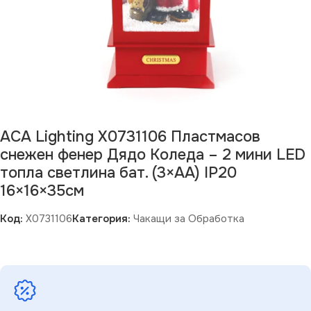
ACA Lighting X0731106 Пластмасов
снежен фенер Дядо Коледа – 2 мини LED
топла светлина бат. (3×AA) IP20
16×16×35см
Код:
X0731106
Категория:
Чакащи за Обработка