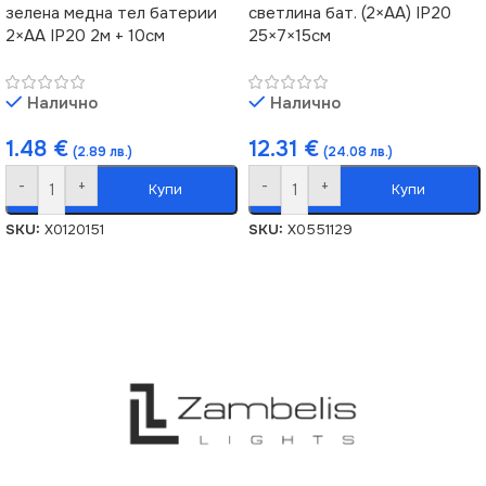
зелена медна тел батерии
светлина бат. (2×AA) IP20
2×AA IP20 2м + 10см
25×7×15см
Налично
Налично
1.48
€
12.31
€
(2.89 лв.)
(24.08 лв.)
-
+
-
+
Купи
Купи
SKU:
X0120151
SKU:
X0551129