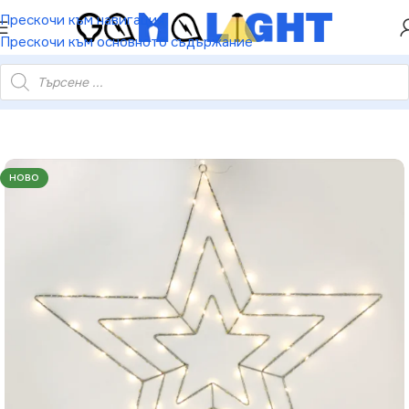
ХЕЙ ТИ! РЕГИСТРИРАЙ СЕ И ВЗЕМИ КУПОН ЗА
Прескочи към навигация
НАМАЛЕНИЕ ОТ 5%
Прескочи към основното съдържание
медна тел адаптер 3.5V IP44 65.5×65.5см 3м прозрачен кабел
НОВО