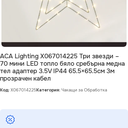
ACA Lighting X067014225 Три звезди –
70 мини LED топло бяло сребърна медна
тел адаптер 3.5V IP44 65.5×65.5см 3м
прозрачен кабел
Код:
X067014225
Категория:
Чакащи за Обработка