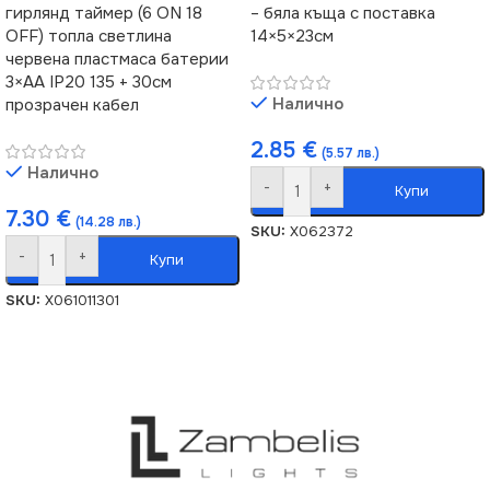
гирлянд таймер (6 ON 18
– бяла къща с поставка
OFF) топла светлина
14×5×23см
червена пластмаса батерии
3×AA IP20 135 + 30см
Налично
прозрачен кабел
2.85
€
(5.57 лв.)
Налично
-
+
Купи
7.30
€
(14.28 лв.)
SKU:
X062372
-
+
Купи
SKU:
X061011301