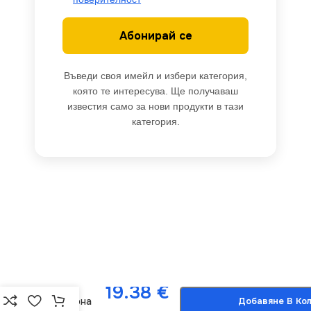
Абонирай се
Въведи своя имейл и избери категория,
която те интересува. Ще получаваш
известия само за нови продукти в тази
категория.
ACA
Lighting
X067014225
Три звезди
– 70 мини
-
+
LED топло
19.38
€
бяло
сребърна
Добавяне В Ко