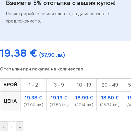
Вземете 5% отстъпка с вашия купон!
Регистрирайте се или влезте, за да използвате
предложението.
19.38
€
(37.90 лв.)
Отстъпки при покупка на количество
БРОЙ
1 - 2
3 - 9
10 - 19
20 - 49
5
19.38
€
19.19
€
18.99
€
18.80
€
1
ЦЕНА
(37.90 лв.)
(37.53 лв.)
(37.14 лв.)
(36.77 лв.)
(3
-
+