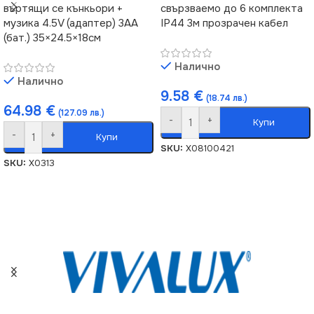
въртящи се кънкьори +
свързваемо до 6 комплекта
музика 4.5V (адаптер) 3AA
IP44 3м прозрачен кабел
(бат.) 35×24.5×18см
Налично
Налично
9.58
€
(18.74 лв.)
64.98
€
(127.09 лв.)
-
+
Купи
-
+
Купи
SKU:
X08100421
SKU:
X0313