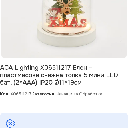
ACA Lighting X06511217 Елен –
пластмасова снежна топка 5 мини LED
бат. (2×AAA) IP20 Ø11×19см
Код:
X06511217
Категория:
Чакащи за Обработка