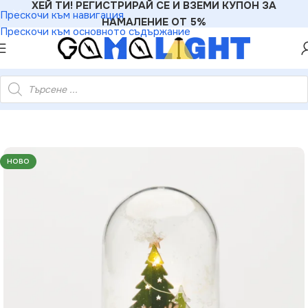
ХЕЙ ТИ! РЕГИСТРИРАЙ СЕ И ВЗЕМИ КУПОН ЗА
Прескочи към навигация
НАМАЛЕНИЕ ОТ 5%
Прескочи към основното съдържание
стмасова снежна топка 5 мини LED бат. (2×AAA) IP20 Ø11×19см
НОВО