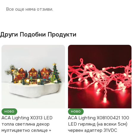
Все още няма отзиви.
Други Подобни Продукти
НОВО
НОВО
ACA Lighting X0313 LED
ACA Lighting X08100421 100
топла светлина декор
LED гирлянд (на всеки 5см)
мултицветно селище +
червен адаптер 31VDC