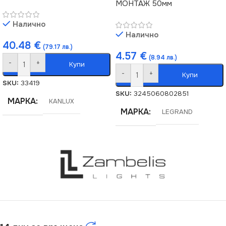
МОНТАЖ 50мм
Налично
Налично
40.48
€
(79.17 лв.)
4.57
€
(8.94 лв.)
-
+
Купи
-
+
Купи
SKU:
33419
SKU:
3245060802851
МАРКА
KANLUX
МАРКА
LEGRAND