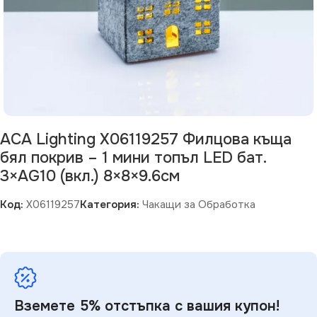
ACA Lighting X06119257 Филцова къща
бял покрив – 1 мини топъл LED бат.
3×AG10 (вкл.) 8×8×9.6см
Код:
X06119257
Категория:
Чакащи за Обработка
Вземете 5% отстъпка с вашия купон!