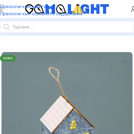
ХЕЙ ТИ! РЕГИСТРИРАЙ СЕ И ВЗЕМИ КУПОН ЗА
Прескочи към навигация
НАМАЛЕНИЕ ОТ 5%
Прескочи към основното съдържание
 бял покрив – 1 мини топъл LED бат. 3×AG10 (вкл.) 8×8×9.6см
НОВО