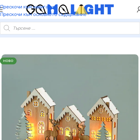
ХЕЙ ТИ! РЕГИСТРИРАЙ СЕ И ВЗЕМИ КУПОН ЗА
Прескочи към навигация
НАМАЛЕНИЕ ОТ 5%
Прескочи към основното съдържание
ено село – 10 LED топла светлина бат. (2×AA) IP20 25×7×15см
НОВО