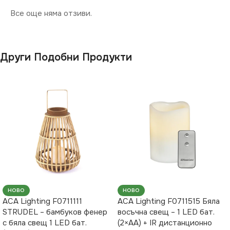
Все още няма отзиви.
Други Подобни Продукти
НОВО
НОВО
ACA Lighting F0711111
ACA Lighting F0711515 Бяла
STRUDEL – бамбуков фенер
восъчна свещ – 1 LED бат.
с бяла свещ 1 LED бат.
(2×AA) + IR дистанционно