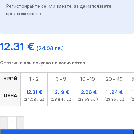
Регистрирайте се или влезте, за да използвате
предложението.
12.31
€
(24.08 лв.)
Отстъпки при покупка на количество
БРОЙ
1 - 2
3 - 9
10 - 19
20 - 49
5
12.31
€
12.19
€
12.06
€
11.94
€
ЦЕНА
(24.08 лв.)
(23.84 лв.)
(23.59 лв.)
(23.35 лв.)
(2
-
+