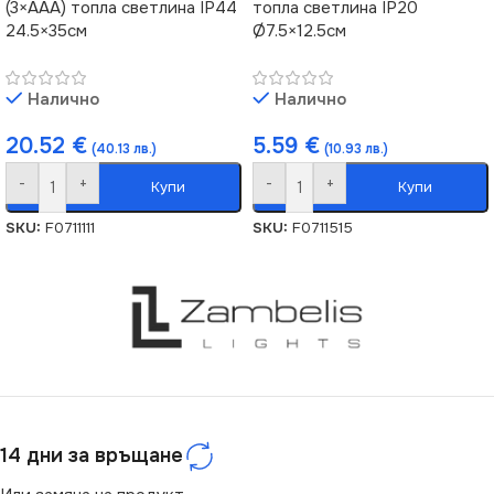
(3×AAA) топла светлина IP44
топла светлина IP20
24.5×35см
Ø7.5×12.5см
Налично
Налично
20.52
€
5.59
€
(40.13 лв.)
(10.93 лв.)
-
+
-
+
Купи
Купи
SKU:
F0711111
SKU:
F0711515
14 дни за връщане