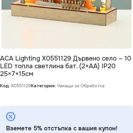
ACA Lighting X0551129 Дървено село – 10
LED топла светлина бат. (2×AA) IP20
25×7×15см
Код:
X0551129
Категория:
Чакащи за Обработка
Вземете 5% отстъпка с вашия купон!