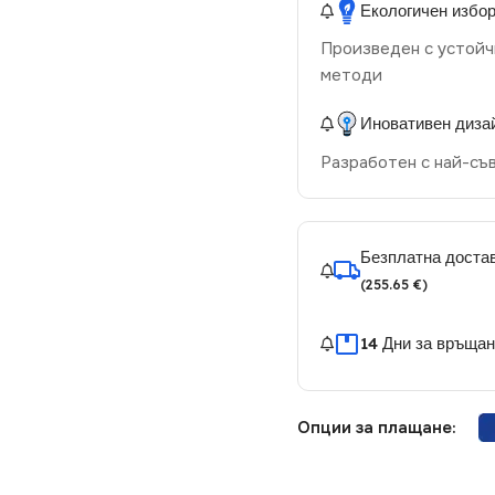
Екологичен избо
Произведен с устойч
методи
Иновативен диза
Разработен с най-съ
Безплатна достав
(255.65 €)
14 Дни за връща
Опции за плащане: