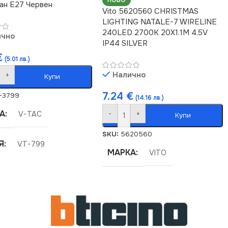
НОВО
ан E27 Червен
Vito 5620560 CHRISTMAS
LIGHTING NATALE-7 WIRELINE
240LED 2700K 20X1.1M 4.5V
ично
IP44 SILVER
€
(5.01 лв.)
Налично
+
Купи
7.24
€
-3799
(14.16 лв.)
А
-
+
V-TAC
Купи
SKU:
5620560
Я
VT-799
МАРКА
VITO
ЕЖЕНИЕ (V)
220V
ЪЛ
E27