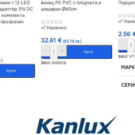
ишки × 12 LED
венец PE PVC с плодчета и
Порцел
адаптер 31V DC
шишарки Ø60см
2 комплекта
Нал
 прозрачен
Налично
2.56
32.61
€
(63.78 лв.)
-
-
+
Купи
SKU:
VT
.)
SKU:
X16606
МАРК
Купи
СЕРИ
НАПР
ЦОК