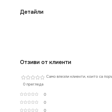
Детайли
Отзиви от клиенти
Само влезли клиенти, които са пор
0 прегледа
0
0
0