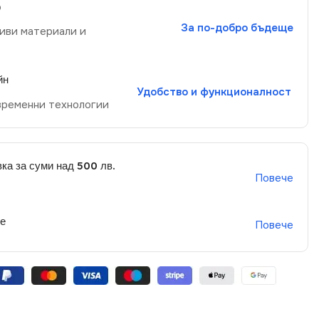
р
За по-добро бъдеще
иви материали и
йн
Удобство и функционалност
временни технологии
ка за суми над 500 лв.
Повече
не
Повече