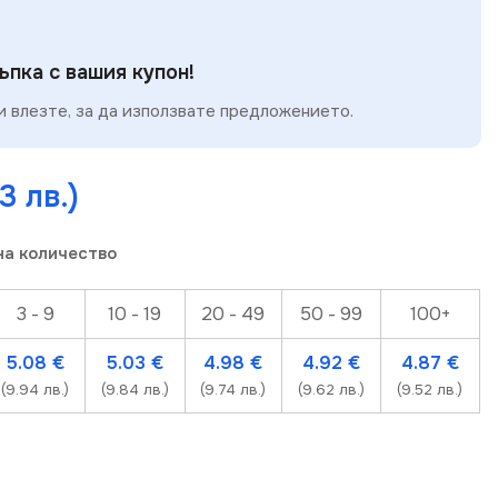
пка с вашия купон!
 влезте, за да използвате предложението.
3 лв.)
на количество
3 - 9
10 - 19
20 - 49
50 - 99
100+
5.08
€
5.03
€
4.98
€
4.92
€
4.87
€
(9.94 лв.)
(9.84 лв.)
(9.74 лв.)
(9.62 лв.)
(9.52 лв.)