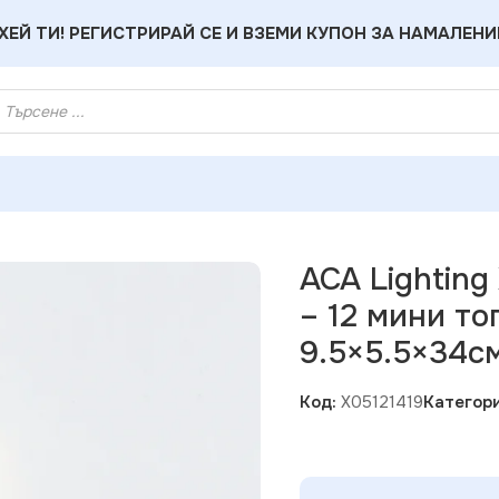
ХЕЙ ТИ! РЕГИСТРИРАЙ СЕ И ВЗЕМИ КУПОН ЗА НАМАЛЕНИ
 X05121419 Дървен Дядо Коледа – 12 мини топли LED бат. (2×
ACA Lighting
– 12 мини то
9.5×5.5×34с
Код:
X05121419
Категори