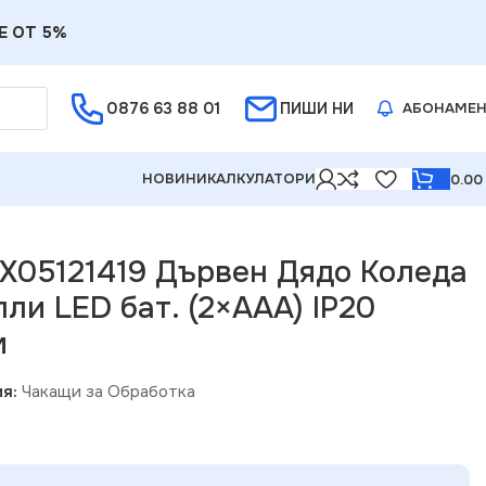
Е ОТ 5%
0876 63 88 01
ПИШИ НИ
АБОНАМЕ
НОВИНИ
КАЛКУЛАТОРИ
0.0
AAA) IP20 9.5×5.5×34см
 X05121419 Дървен Дядо Коледа
пли LED бат. (2×AAA) IP20
м
я:
Чакащи за Обработка