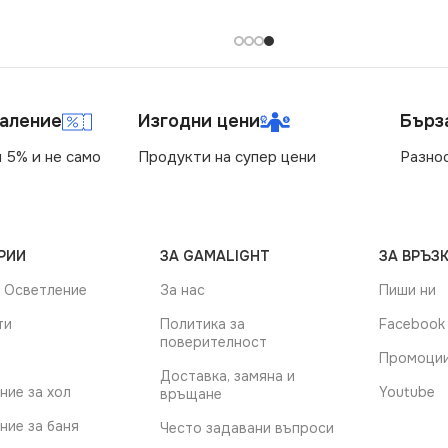
маление
Изгодни цени
Бърз
 5% и не само
Продукти на супер цени
Разно
РИИ
ЗА GAMALIGHT
ЗА ВРЪЗК
 Осветление
За нас
Пиши ни
ти
Политика за
Facebook
поверителност
Промоци
Доставка, замяна и
ние за хол
Youtube
връщане
ние за баня
Често задавани въпроси