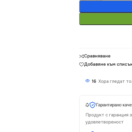
Сравняване
Добавяне към списък
16
Хора гледат то
Гарантирано каче
Продукт с гаранция з
удовлетвореност