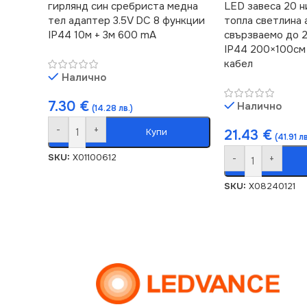
гирлянд син сребриста медна
LED завеса 20 н
тел адаптер 3.5V DC 8 функции
топла светлина 
IP44 10м + 3м 600 mA
свързваемо до 
IP44 200×100см
кабел
Налично
7.30
€
Налично
(14.28 лв.)
-
+
Купи
21.43
€
(41.91 лв
SKU:
X01100612
-
+
SKU:
X08240121