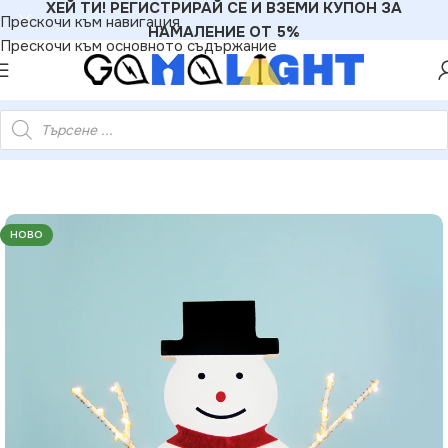
ХЕЙ ТИ! РЕГИСТРИРАЙ СЕ И ВЗЕМИ КУПОН ЗА
Прескочи към навигация
НАМАЛЕНИЕ ОТ 5%
Прескочи към основното съдържание
 – 12 мини топли LED медна тел бат. (2×AA) IP20 17×2.3×16см
НОВО