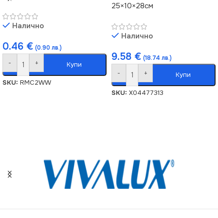
25×10×28см
Налично
Налично
0.46
€
(0.90 лв.)
9.58
€
(18.74 лв.)
-
+
Купи
-
+
Купи
SKU:
RMC2WW
SKU:
X04477313