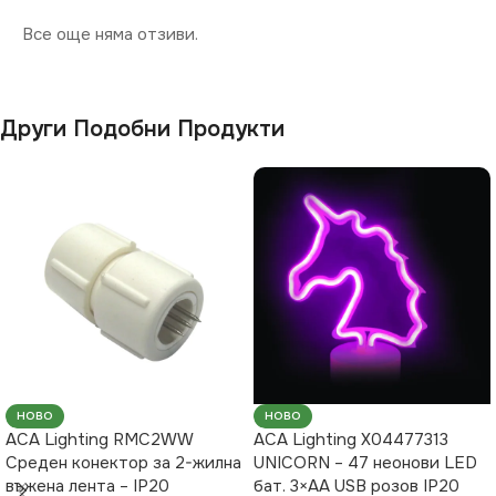
Все още няма отзиви.
Други Подобни Продукти
НОВО
НОВО
ACA Lighting RMC2WW
ACA Lighting X04477313
Среден конектор за 2-жилна
UNICORN – 47 неонови LED
въжена лента – IP20
бат. 3×AA USB розов IP20