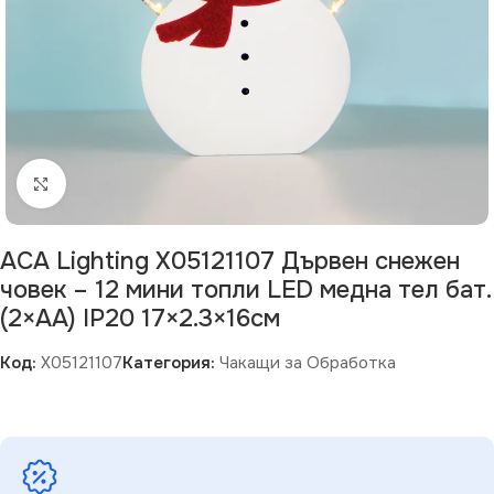
Щракнете за уголемяване
ACA Lighting X05121107 Дървен снежен
човек – 12 мини топли LED медна тел бат.
(2×AA) IP20 17×2.3×16см
Код:
X05121107
Категория:
Чакащи за Обработка