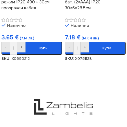
режим IP20 490 + 30см
бат. (2×AAA) IP20
прозрачен кабел
30×6×28.5см
Налично
Налично
3.65
€
7.18
€
(7.14 лв.)
(14.04 лв.)
-
+
-
+
Купи
Купи
SKU:
X0650212
SKU:
X0751128