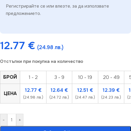
Регистрирайте се или влезте, за да използвате
предложението.
12.77
€
(24.98 лв.)
Отстъпки при покупка на количество
БРОЙ
1 - 2
3 - 9
10 - 19
20 - 49
12.77
€
12.64
€
12.51
€
12.39
€
ЦЕНА
(24.98 лв.)
(24.72 лв.)
(24.47 лв.)
(24.23 лв.)
(2
-
+