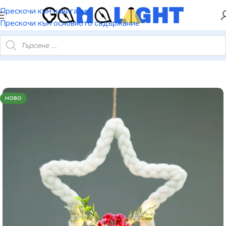
ХЕЙ ТИ! РЕГИСТРИРАЙ СЕ И ВЗЕМИ КУПОН ЗА
Прескочи към навигация
НАМАЛЕНИЕ ОТ 5%
Прескочи към основното съдържание
а – 10 LED медна тел топло бат. (2×AA) IP20 30см 0.3м кабел
НОВО