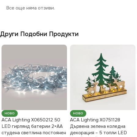
Все още няма отзиви.
Други Подобни Продукти
НОВО
НОВО
ACA Lighting X0650212 50
ACA Lighting X0751128
LED гирлянд батерии 2×AA
Дървена зелена коледна
студена светлина постоянен
декорация – 5 топли LED