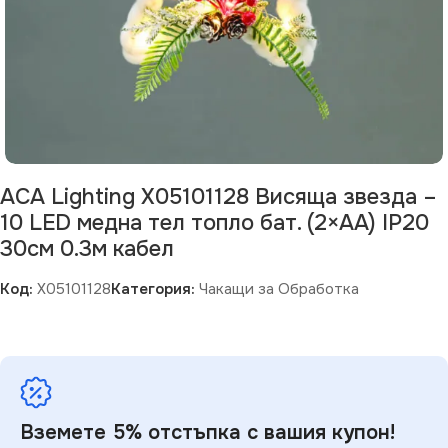
ACA Lighting X05101128 Висяща звезда –
10 LED медна тел топло бат. (2×AA) IP20
30см 0.3м кабел
Код:
X05101128
Категория:
Чакащи за Обработка
Вземете 5% отстъпка с вашия купон!