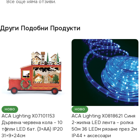
Все още няма отзиви.
Други Подобни Продукти
НОВО
НОВО
ACA Lighting X07101153
ACA Lighting X0818621 Синя
Дървена червена кола – 10
2-жилна LED лента – ролка
топли LED бат. (3×AA) IP20
50м 36 LEDм рязане през 2м
31×9×24см
IP44 + аксесоари