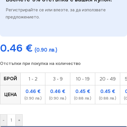
Регистрирайте се или влезте, за да използвате
предложението.
0.46
€
(0.90 лв.)
Отстъпки при покупка на количество
БРОЙ
1 - 2
3 - 9
10 - 19
20 - 49
5
0.46
€
0.46
€
0.45
€
0.45
€
ЦЕНА
(0.90 лв.)
(0.90 лв.)
(0.88 лв.)
(0.88 лв.)
(
-
+