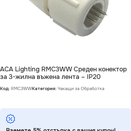
ACA Lighting RMC3WW Среден конектор
за 3-жилна въжена лента – IP20
Код:
RMC3WW
Категория:
Чакащи за Обработка
Вземете 5% отстъпка с вашия купон!