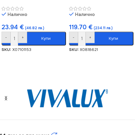
Налично
Налично
23.94
€
119.70
€
(46.82 лв.)
(234.11 лв.)
-
+
-
+
Купи
Купи
SKU:
X07101153
SKU:
X0818621