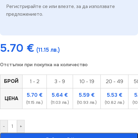
Регистрирайте се или влезте, за да използвате
предложението.
5.70
€
(11.15 лв.)
Отстъпки при покупка на количество
БРОЙ
1 - 2
3 - 9
10 - 19
20 - 49
5
5.70
€
5.64
€
5.59
€
5.53
€
5
ЦЕНА
(11.15 лв.)
(11.03 лв.)
(10.93 лв.)
(10.82 лв.)
(10
-
+