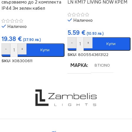
свързваемо до 2 комплекта
LN KM17 LIVING NOW КРЕМ
IP44 3м зелен кабел
Налично
Налично
5.59
€
(10.93 лв.)
19.38
€
(37.90 лв.)
-
+
Купи
-
+
Купи
SKU:
8005543613122
SKU:
X08300611
МАРКА
BTICINO