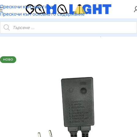
ХЕЙ ТИ! РЕГИСТРИРАЙ СЕ И ВЗЕМИ КУПОН ЗА
Прескочи към навигация
НАМАЛЕНИЕ ОТ 5%
Прескочи към основното съдържание
р за 3-жилна микролампова лента – максимум 10м IP20 1.5 м
НОВО