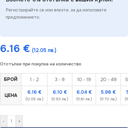
Регистрирайте се или влезте, за да използвате
предложението.
6.16
€
(12.05 лв.)
Отстъпки при покупка на количество
БРОЙ
1 - 2
3 - 9
10 - 19
20 - 49
5
6.16
€
6.10
€
6.04
€
5.98
€
ЦЕНА
(12.05 лв.)
(11.93 лв.)
(11.81 лв.)
(11.70 лв.)
(1
-
+