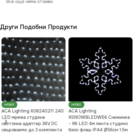
Все още няма отзиви.
Други Подобни Продукти
НОВО
НОВО
ACA Lighting X08240211 240
ACA Lighting
LED мрежа студена
XSNOWBLEDW56 Снежинка
светлина адаптер 36V DC
– 96 LED 4м лента студено
свързваемо до 3 комплекта
бяло флаш IP44 Ø56см 1.5м