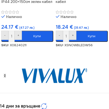
IP44 200×150см зелен кабел
кабел
Налично
Налично
24.17
€
18.24
€
(47.27 лв.)
(35.67 лв.)
-
+
-
+
Купи
Купи
SKU:
X08240211
SKU:
XSNOWBLEDW56
14 дни за връщане