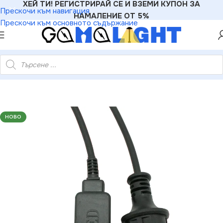
ХЕЙ ТИ! РЕГИСТРИРАЙ СЕ И ВЗЕМИ КУПОН ЗА
Прескочи към навигация
НАМАЛЕНИЕ ОТ 5%
Прескочи към основното съдържание
B Захранващ кабел щепсел за 3-жилна LED лента – IP44 1.5 м
НОВО