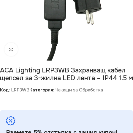
Щракнете за уголемяване
ACA Lighting LRP3WB Захранващ кабел
щепсел за 3-жилна LED лента – IP44 1.5 м
Код:
LRP3WB
Категория:
Чакащи за Обработка
Вземете 5% отстъпка с вашия купон!