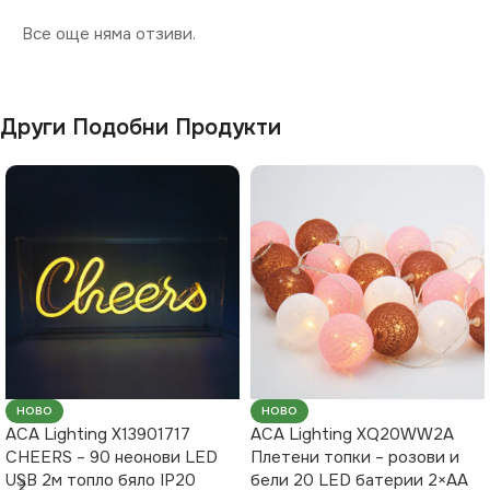
Все още няма отзиви.
Други Подобни Продукти
НОВО
НОВО
ACA Lighting X13901717
ACA Lighting XQ20WW2A
CHEERS – 90 неонови LED
Плетени топки – розови и
USB 2м топло бяло IP20
бели 20 LED батерии 2×AA