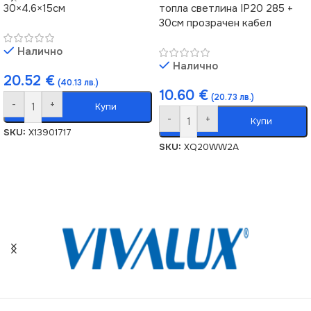
30×4.6×15см
топла светлина IP20 285 +
30см прозрачен кабел
Налично
Налично
20.52
€
(40.13 лв.)
10.60
€
(20.73 лв.)
-
+
Купи
-
+
Купи
SKU:
X13901717
SKU:
XQ20WW2A