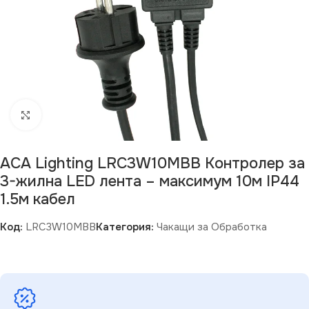
Щракнете за уголемяване
ACA Lighting LRC3W10MBB Контролер за
3-жилна LED лента – максимум 10м IP44
1.5м кабел
Код:
LRC3W10MBB
Категория:
Чакащи за Обработка