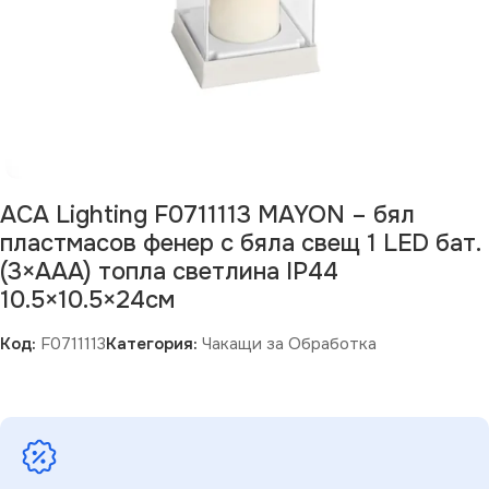
ACA Lighting F0711113 MAYON – бял
пластмасов фенер с бяла свещ 1 LED бат.
(3×AAA) топла светлина IP44
10.5×10.5×24см
Код:
F0711113
Категория:
Чакащи за Обработка