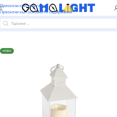
ХЕЙ ТИ! РЕГИСТРИРАЙ СЕ И ВЗЕМИ КУПОН ЗА
Прескочи към навигация
НАМАЛЕНИЕ ОТ 5%
Прескочи към основното съдържание
 свещ 1 LED бат. (3×AAA) топла светлина IP44 10.5×10.5×24см
НОВО