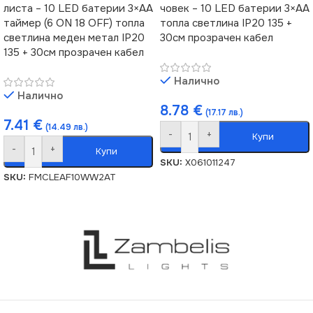
листа – 10 LED батерии 3×AA
човек – 10 LED батерии 3×AA
таймер (6 ON 18 OFF) топла
топла светлина IP20 135 +
светлина меден метал IP20
30см прозрачен кабел
135 + 30см прозрачен кабел
Налично
Налично
8.78
€
(17.17 лв.)
7.41
€
(14.49 лв.)
-
+
Купи
-
+
Купи
SKU:
X061011247
SKU:
FMCLEAF10WW2AT