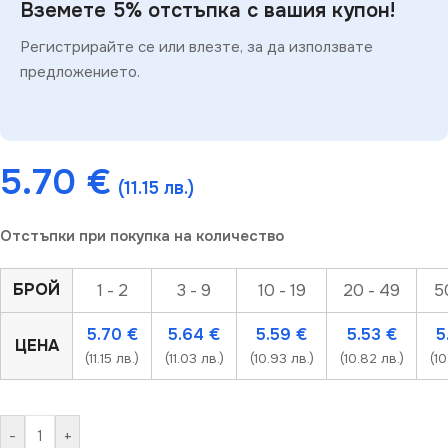
Вземете 5% отстъпка с вашия купон!
Регистрирайте се или влезте, за да използвате
предложението.
5.70
€
(11.15 лв.)
Отстъпки при покупка на количество
БРОЙ
1 - 2
3 - 9
10 - 19
20 - 49
5
5.70
€
5.64
€
5.59
€
5.53
€
5
ЦЕНА
(11.15 лв.)
(11.03 лв.)
(10.93 лв.)
(10.82 лв.)
(10
-
+