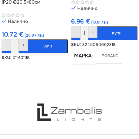
IP20 Ø20.5×80см
Налично
6.96
€
Налично
(13.61 лв.)
-
+
Купи
10.72
€
(20.97 лв.)
SKU:
3245060662318
-
+
Купи
МАРКА
LEGRAND
SKU:
X11401118