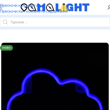
ХЕЙ ТИ! РЕГИСТРИРАЙ СЕ И ВЗЕМИ КУПОН ЗА
Прескочи към навигация
НАМАЛЕНИЕ ОТ 5%
Прескочи към основното съдържание
 – 48 неонови LED бат. (3×AA) USB синьо IP20 29.5×2×18.5см
НОВО