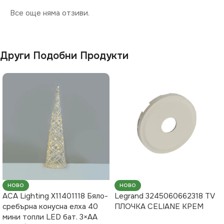
Все още няма отзиви.
Други Подобни Продукти
НОВО
НОВО
ACA Lighting X11401118 Бяло-
Legrand 3245060662318 TV
сребърна конусна елха 40
ПЛОЧКА CELIANE КРЕМ
мини топли LED бат. 3×AA