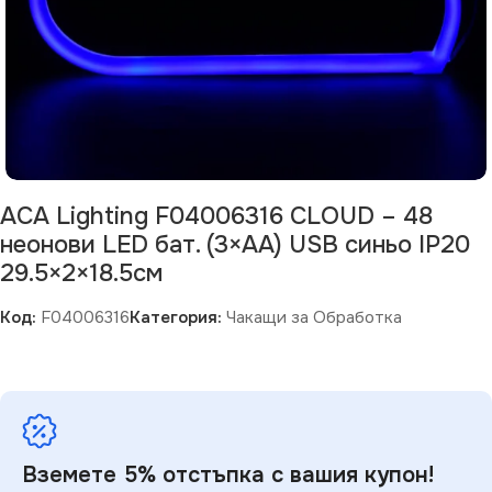
ACA Lighting F04006316 CLOUD – 48
неонови LED бат. (3×AA) USB синьо IP20
29.5×2×18.5см
Код:
F04006316
Категория:
Чакащи за Обработка
Вземете 5% отстъпка с вашия купон!