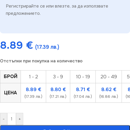
Регистрирайте се или влезте, за да използвате
предложението.
8.89
€
(17.39 лв.)
Отстъпки при покупка на количество
БРОЙ
1 - 2
3 - 9
10 - 19
20 - 49
5
8.89
€
8.80
€
8.71
€
8.62
€
ЦЕНА
(17.39 лв.)
(17.21 лв.)
(17.04 лв.)
(16.86 лв.)
(1
-
+