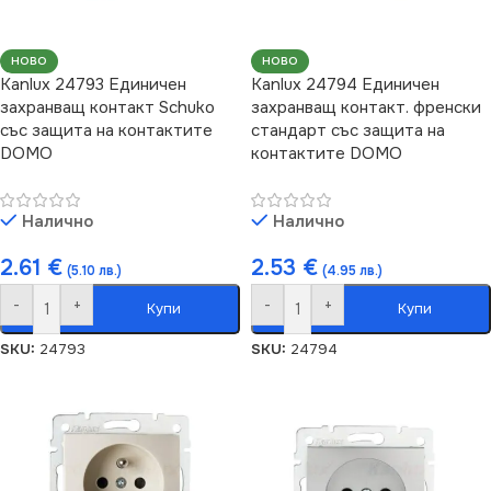
НОВО
НОВО
Kanlux 24793 Единичен
Kanlux 24794 Единичен
захранващ контакт Schuko
захранващ контакт. френски
със защита на контактите
стандарт със защита на
DOMO
контактите DOMO
Налично
Налично
2.61
€
2.53
€
(5.10 лв.)
(4.95 лв.)
-
+
-
+
Купи
Купи
SKU:
24793
SKU:
24794