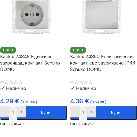
НОВО
НОВО
Kanlux 24849 Единичен
Kanlux 24850 Електрически
захранващ контакт Schuko
контакт със заземяване IP44
DOMO
Schuko DOMO
Налично
Налично
4.29
€
4.36
€
(8.39 лв.)
(8.53 лв.)
-
+
-
+
Купи
Купи
SKU:
24849
SKU:
24850