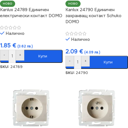
НОВО
НОВО
Kanlux 24789 Единичен
Kanlux 24790 Единичен
електрически контакт DOMO
захранващ контакт Schuko
DOMO
Налично
Налично
1.85
€
(3.62 лв.)
2.09
€
(4.09 лв.)
-
+
Купи
-
+
Купи
SKU:
24789
SKU:
24790