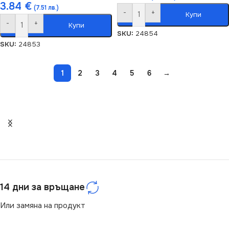
3.84
€
(7.51 лв.)
-
+
Купи
-
+
Купи
SKU:
24854
SKU:
24853
1
2
3
4
5
6
→
14 дни за връщане
Или замяна на продукт