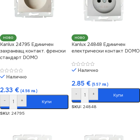
НОВО
НОВО
Kanlux 24795 Единичен
Kanlux 24848 Единичен
захранващ контакт. френски
електрически контакт DOMO
стандарт DOMO
Налично
Налично
2.85
€
(5.57 лв.)
2.33
€
(4.56 лв.)
-
+
Купи
-
+
Купи
SKU:
24848
SKU:
24795