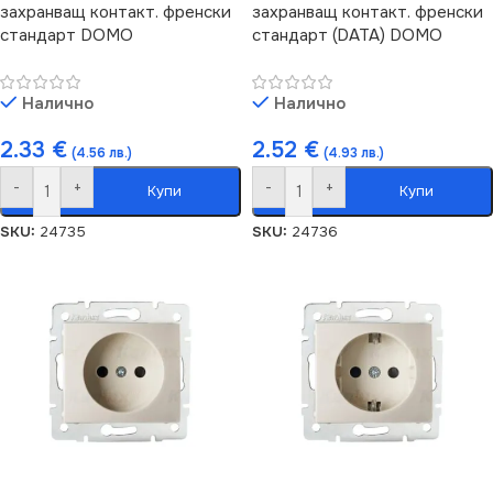
захранващ контакт. френски
захранващ контакт. френски
стандарт DOMO
стандарт (DATA) DOMO
Налично
Налично
2.33
€
2.52
€
(4.56 лв.)
(4.93 лв.)
-
+
-
+
Купи
Купи
SKU:
24735
SKU:
24736