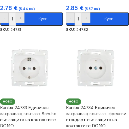
2.78
€
2.85
€
(5.44 лв.)
(5.57 лв.)
-
+
-
+
Купи
Купи
SKU:
24731
SKU:
24732
НОВО
НОВО
Kanlux 24733 Единичен
Kanlux 24734 Единичен
захранващ контакт Schuko
захранващ контакт. френски
със защита на контактите
стандарт със защита на
DOMO
контактите DOMO