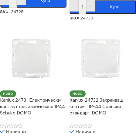
Купи
-
+
Купи
SKU:
24729
SKU:
24730
НОВО
НОВО
Kanlux 24731 Електрически
Kanlux 24732 Захранващ
контакт със заземяване IP44
контакт IP-44 френски
Schuko DOMO
стандарт DOMO
Налично
Налично