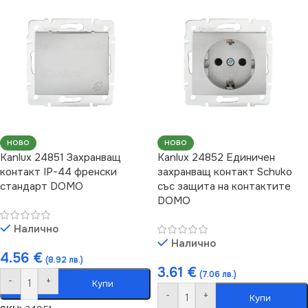
НОВО
НОВО
Kanlux 24851 Захранващ
Kanlux 24852 Единичен
контакт IP-44 френски
захранващ контакт Schuko
стандарт DOMO
със защита на контактите
DOMO
Налично
Налично
4.56
€
(8.92 лв.)
3.61
€
(7.06 лв.)
-
+
Купи
-
+
Купи