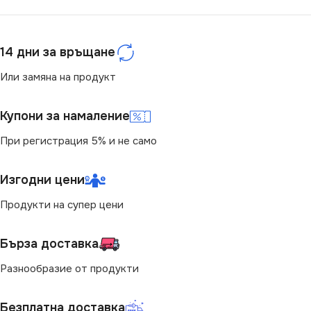
СЕРИЯ
VT-4031
СЕРИЯ
VT-10-S
14 дни за връщане
МОЩНОСТ (W)
30
МОЩНОСТ (W)
10
Или замяна на продукт
СТЕПЕН НА ЗАЩИТА
СТЕПЕН НА ЗАЩИТА
Купони за намаление
IP65
При регистрация 5% и не само
IP65
ЦВЕТНА ТЕМПЕРАТУРА
Изгодни цени
ЦВЕТНА ТЕМПЕРАТУРА
(K)
(K)
Продукти на супер цени
6500
3000
Бърза доставка
СВЕТЛИНЕН ПОТОК
Разнообразие от продукти
СВЕТЛИНЕН ПОТОК
(LM)
(LM)
Безплатна доставка