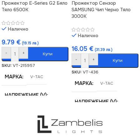
Прожектор Е-Series G2 Бяло
Прожектор Сензор
Тяло 6500K
SAMSUNG Чип Черно Тяло
3000K
Налично
Налично
9.79
€
(19.15 лв.)
16.05
€
(31.39 лв.)
-
+
Купи
-
+
Купи
SKU:
VT-215957
SKU:
VT-436
МАРКА
V-TAC
МАРКА
V-TAC
НАПРЕЖЕНИЕ (V)
НАПРЕЖЕНИЕ (V)
220V
220V
ЕНЕРГИЕН КЛАС
F
ЕНЕРГИЕН КЛАС
F