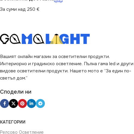
2510
800
За суми над 250 €
ДОПЪЛНИТЕЛНИ
ОПЦИИ
Със Сензор
Вашият онлайн магазин за осветителни продукти.
Интериорно и градинско осветление. Пълна гама led и други
видове осветителни продукти. Нашето мото е “За един по-
светъл дом.”
Сподели ни
КАТЕГОРИИ
Релсово Осветление