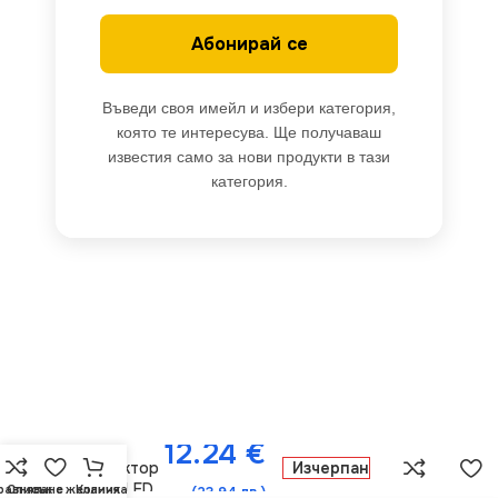
Абонирай се
Въведи своя имейл и избери категория,
която те интересува. Ще получаваш
известия само за нови продукти в тази
категория.
Vivalux
VIV003793
12.24
€
LED
прожектор
Изчерпан
Z-PAD LED
равняване
Списък с желания
Количка
(23.94 лв.)