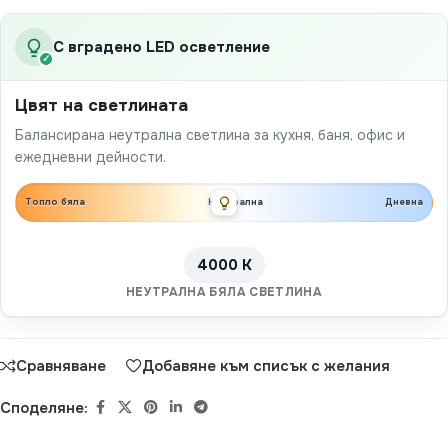
С вградено LED осветление
✓
Цвят на светлината
Балансирана неутрална светлина за кухня, баня, офис и
ежедневни дейности.
Топло бяла
Неутрална
Дневна
4000 K
НЕУТРАЛНА БЯЛА СВЕТЛИНА
Сравняване
Добавяне към списък с желания
Споделяне: