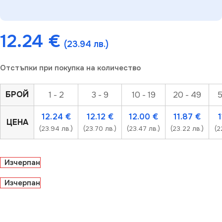
12.24
€
(23.94 лв.)
Отстъпки при покупка на количество
БРОЙ
1 - 2
3 - 9
10 - 19
20 - 49
5
12.24
€
12.12
€
12.00
€
11.87
€
ЦЕНА
(23.94 лв.)
(23.70 лв.)
(23.47 лв.)
(23.22 лв.)
(2
Изчерпан
Изчерпан