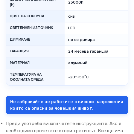
25000h
(H)
ЦВЯТ НА КОРПУСА
сив
СВЕТЛИНЕН ИЗТОЧНИК
LED
ДИМИРАНЕ
не се димира
ГАРАНЦИЯ
24 месеца гаранция
МАТЕРИАЛ
алуминий
ТЕМПЕРАТУРА НА
-20÷+50°C
ОКОЛНАТА СРЕДА
Не забравяйте че работите с високи напрежения
които са опасни за човешкия живот.
Преди употреба винаги четете инструкциите. Ако е
необходимо прочетете втори трети път. Все ще има