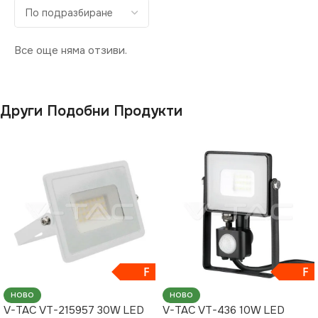
Все още няма отзиви.
Други Подобни Продукти
F
F
НОВО
НОВО
V-TAC VT-215957 30W LED
V-TAC VT-436 10W LED