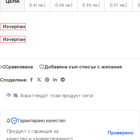
ЦЕНА
(1.41 лв.)
(1.39 лв.)
(1.39 лв.)
(1.37 лв.)
(
Изчерпан
Изчерпан
Сравняване
Добавяне към списък с желания
Споделяне:
15
Хора гледат този продукт сега!
Гарантирано качество
Продукт с гаранция за
Проверено
качество и удовлетвореност