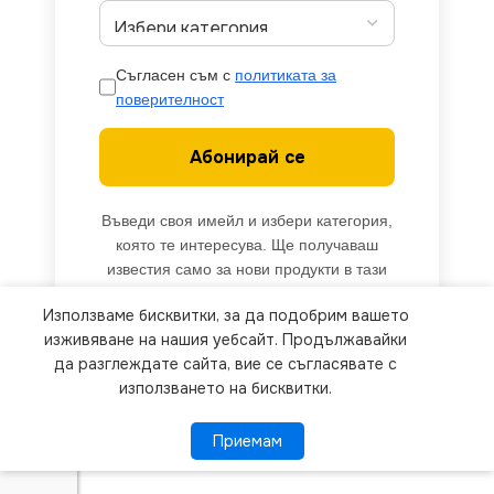
Съгласен съм с
политиката за
поверителност
Абонирай се
Въведи своя имейл и избери категория,
която те интересува. Ще получаваш
известия само за нови продукти в тази
категория.
Използваме бисквитки, за да подобрим вашето
We use cookies to improve your experience on our
изживяване на нашия уебсайт. Продължавайки
website. By browsing this website, you agree to
да разглеждате сайта, вие се съгласявате с
използването на бисквитки.
our use of cookies.
Приемам
Приемам
ПОВЕЧЕ ИНФОРМАЦИЯ