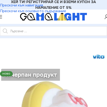
ХЕЙ ТИ! РЕГИСТРИРАЙ СЕ И ВЗЕМИ КУПОН ЗА
Прескочи към навигация
НАМАЛЕНИЕ ОТ 5%
Прескочи към основното съдържание
и лампи
»
Vito 5200090 KITTY 4xRЛЕД Green IP21 0.4W 220V
Изчерпан продукт
НОВО