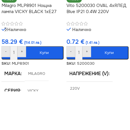
Milagro MLP8901 Нощна
Vito 5200030 OVAL 4xRЛЕД
лампа VICKY BLACK 1xE27
Blue IP21 0.4W 220V
Налично
Налично
58.29
€
0.72
€
(114.01 лв.)
(1.41 лв.)
-
+
-
+
Купи
Купи
SKU:
MLP8901
SKU:
5200030
МАРКА
НАПРЕЖЕНИЕ (V)
MILAGRO
220V
СЕРИЯ
VICKY
СЕРИЯ
OVAL
НАПРЕЖЕНИЕ (V)
МОЩНОСТ (W)
0.4
220V