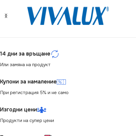
ЦОКЪЛ
ДИМИРАНЕ
E27
Не се димира
СТЕПЕН НА ЗАЩИТА
ПРЕДНАЗНАЧЕНИЕ
IP20
14 дни за връщане
за Бюро
БРОЙ ФАСУНГИ
1
Или замяна на продукт
СТЕПЕН НА ЗАЩИТА
ВИД
с Крушки
Купони за намаление
IP20
При регистрация 5% и не само
ЦВЯТ
ВИД
LED
Изгодни цени
Златисто
,
Черно
,
Черно/
Златно
Продукти на супер цени