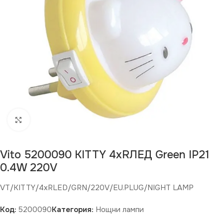
Щракнете за уголемяване
Изчерпан продукт
Vito 5200090 KITTY 4xRЛЕД Green IP21
0.4W 220V
VT/KITTY/4xRLED/GRN/220V/EU.PLUG/NIGHT LAMP
Код:
5200090
Категория:
Нощни лампи