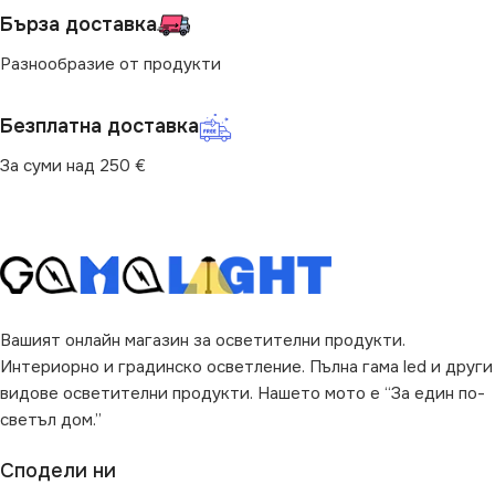
Бърза доставка
МОЩНОСТ (W)
0.8
НАЧИН НА МОНТАЖ
Разнообразие от продукти
НАЧИН НА МОНТАЖ
Повърхностен
Безплатна доставка
Вграждане
ВИД
За суми над 250 €
с Крушки
ПРЕДНАЗНАЧЕНИЕ
за Стена
,
за Стълби
ВИД
LED
Вашият онлайн магазин за осветителни продукти.
Интериорно и градинско осветление. Пълна гама led и други
видове осветителни продукти. Нашето мото е “За един по-
ФОРМА
Квадрат
светъл дом.”
Сподели ни