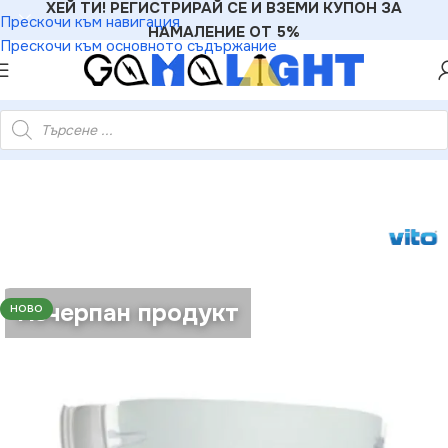
ХЕЙ ТИ! РЕГИСТРИРАЙ СЕ И ВЗЕМИ КУПОН ЗА
Прескочи към навигация
НАМАЛЕНИЕ ОТ 5%
Прескочи към основното съдържание
4200080 Аплик за стена KILYOS-1WHITE 1xE27 IP20 60W 220V
Изчерпан продукт
НОВО