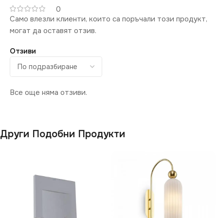
0
ЦОКЪЛ
ВИД
E27
с Крушки
Само влезли клиенти, които са поръчали този продукт,
могат да оставят отзив.
ЦВЯТ
ЦВЯТ
Хром
Бяло
Отзиви
ФОРМА
ФОРМА
Кръг
Кръг
Все още няма отзиви.
Други Подобни Продукти