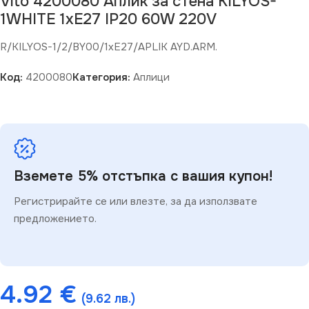
Vito 4200080 Аплик за стена KILYOS-
1WHITE 1xE27 IP20 60W 220V
R/KILYOS-1/2/BY00/1xE27/APLIK AYD.ARM.
Код:
4200080
Категория:
Аплици
Вземете 5% отстъпка с вашия купон!
Регистрирайте се или влезте, за да използвате
предложението.
4.92
€
(9.62 лв.)