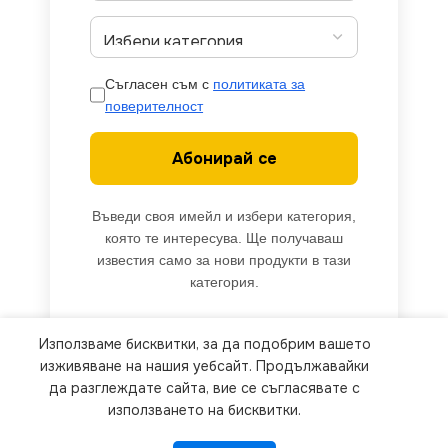
Съгласен съм с
политиката за
поверителност
Абонирай се
Въведи своя имейл и избери категория,
която те интересува. Ще получаваш
известия само за нови продукти в тази
категория.
Използваме бисквитки, за да подобрим вашето
We use cookies to improve your experience on our
изживяване на нашия уебсайт. Продължавайки
website. By browsing this website, you agree to
да разглеждате сайта, вие се съгласявате с
използването на бисквитки.
our use of cookies.