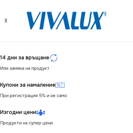
СЕРИЯ
Antic
СЕРИЯ
ERINUS
НАПРЕЖЕНИЕ (V)
ЦВЕТНА ТЕМПЕРАТУРА
(K)
220V
4000
14 дни за връщане
СТЕПЕН НА ЗАЩИТА
Или замяна на продукт
СВЕТЛИНЕН ПОТОК
IP20
(LM)
Купони за намаление
БРОЙ ФАСУНГИ
1
15
При регистрация 5% и не само
ПРЕДНАЗНАЧЕНИЕ
СТЕПЕН НА ЗАЩИТА
Изгодни цени
Продукти на супер цени
за Дневна
,
за Коридор
,
за
IP20
Спалня
,
за Стена
,
за Хол