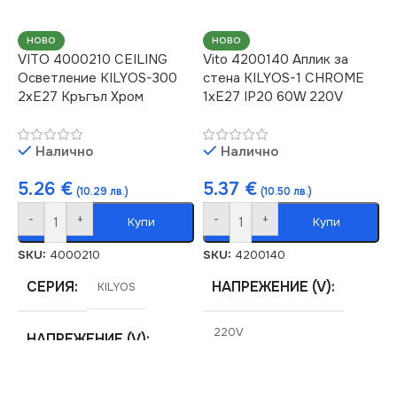
НОВО
НОВО
VITO 4000210 CEILING
Vito 4200140 Аплик за
Осветление KILYOS-300
стена KILYOS-1 CHROME
2xE27 Кръгъл Хром
1xE27 IP20 60W 220V
Налично
Налично
5.26
€
5.37
€
(10.29 лв.)
(10.50 лв.)
-
+
-
+
Купи
Купи
SKU:
4000210
SKU:
4200140
СЕРИЯ
НАПРЕЖЕНИЕ (V)
KILYOS
220V
НАПРЕЖЕНИЕ (V)
СЕРИЯ
KILYOS
220V