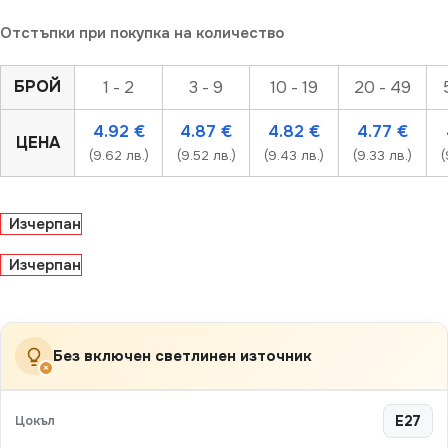
Отстъпки при покупка на количество
БРОЙ
1 - 2
3 - 9
10 - 19
20 - 49
4.92
€
4.87
€
4.82
€
4.77
€
ЦЕНА
(9.62 лв.)
(9.52 лв.)
(9.43 лв.)
(9.33 лв.)
(
Изчерпан
Изчерпан
Без включен светлинен източник
×
Цокъл
E27