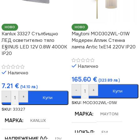
НОВО
НОВО
Kanlux 33327 Стълбищно
Maytoni MOD302WL-01W
ЛЕД осветително тяло
Модерен Аплик Стенна
ERINUS LED 12V 0.8W 4000K
лампа Antic 1xE14 220V IP20
IP20
Налично
Налично
165.60
€
(323.89 лв.)
7.21
€
(14.10 лв.)
-
+
Купи
-
+
Купи
SKU:
MOD302WL-01W
SKU:
33327
МАРКА
MAYTONI
МАРКА
KANLUX
ЦОКЪЛ
E14
НАПРЕЖЕНИЕ (V)
12V