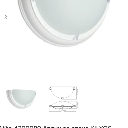
Изчерпан продукт
Изчерпано
Изчерпано