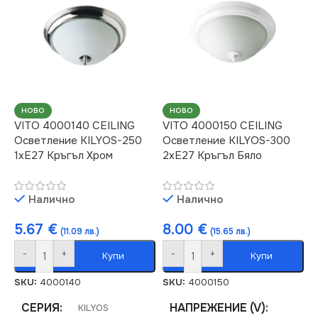
НАЧИН НА МОНТАЖ
ЦОКЪЛ
E27
Повърхностен
НАЧИН НА МОНТАЖ
СТЕПЕН НА ЗАЩИТА
Повърхностен
НОВО
НОВО
VITO 4000140 CEILING
VITO 4000150 CEILING
Осветление KILYOS-250
Осветление KILYOS-300
IP20
СТЕПЕН НА ЗАЩИТА
1xE27 Кръгъл Хром
2xE27 Кръгъл Бяло
БРОЙ ФАСУНГИ
2
IP20
Налично
Налично
ВИД
БРОЙ ФАСУНГИ
с Крушки
1
5.67
€
8.00
€
(11.09 лв.)
(15.65 лв.)
-
+
-
+
Купи
Купи
ЦОКЪЛ
ВИД
E27
с Крушки
SKU:
4000140
SKU:
4000150
ЦВЯТ
СЕРИЯ
НАПРЕЖЕНИЕ (V)
Хром
KILYOS