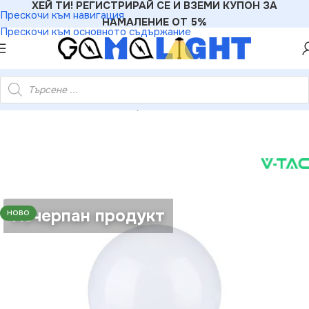
ХЕЙ ТИ! РЕГИСТРИРАЙ СЕ И ВЗЕМИ КУПОН ЗА
Прескочи към навигация
НАМАЛЕНИЕ ОТ 5%
Прескочи към основното съдържание
ки
»
V-TAC VT-7490 LED Крушка 5.5W E14 P45 6400K CRI 95+
Изчерпан продукт
НОВО