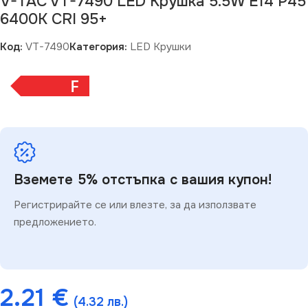
V-TAC VT-7490 LED Крушка 5.5W E14 P45
6400K CRI 95+
Код:
VT-7490
Категория:
LED Крушки
F
Вземете 5% отстъпка с вашия купон!
Регистрирайте се или влезте, за да използвате
предложението.
2.21
€
(4.32 лв.)