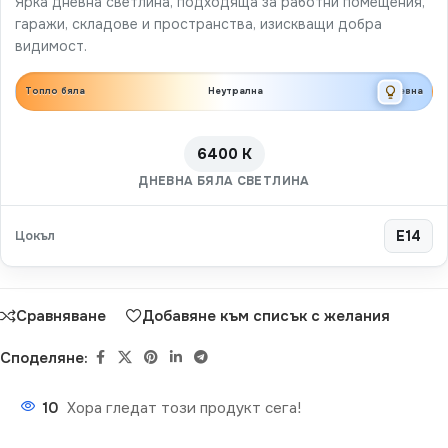
Ярка дневна светлина, подходяща за работни помещения,
гаражи, складове и пространства, изискващи добра
видимост.
Топло бяла
Неутрална
Дневна
6400 K
ДНЕВНА БЯЛА СВЕТЛИНА
Цокъл
E14
Сравняване
Добавяне към списък с желания
Споделяне:
10
Хора гледат този продукт сега!