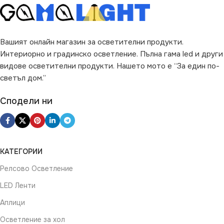
ЦВЯТ
Прозрачен
РАЗМЕР
Φ12.3 cm
Вашият онлайн магазин за осветителни продукти.
Интериорно и градинско осветление. Пълна гама led и други
видове осветителни продукти. Нашето мото е “За един по-
светъл дом.”
Сподели ни
КАТЕГОРИИ
Релсово Осветление
LED Ленти
Аплици
Осветление за хол