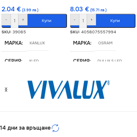
2.04
€
8.03
€
(3.99 лв.)
(15.71 лв.)
-
+
-
+
Купи
Купи
SKU:
39085
SKU:
4058075557994
МАРКА
МАРКА
KANLUX
OSRAM
СЕРИЯ
СЕРИЯ
XLED
DULUX S LED
ВИД
НАПРЕЖЕНИЕ (V)
LED
220V
ЦОКЪЛ
E14
МОЩНОСТ (W)
4.5
МОЩНОСТ (W)
5.9
14 дни за връщане
СВЕТЛИНЕН ПОТОК
НАПРЕЖЕНИЕ (V)
(LM)