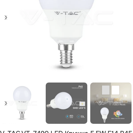
Изчерпан продукт
Изчерпано
Изчерпано
Изчерпано