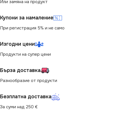
Или замяна на продукт
220V
450
Купони за намаление
СВЕТЛИНЕН ПОТОК
При регистрация 5% и не само
ДИМИРАНЕ
(LM)
Изгодни цени
Не се димира
806
Продукти на супер цени
ЦВЕТНА ТЕМПЕРАТУРА
ЦВЕТНА ТЕМПЕРАТУРА
(K)
(K)
Бърза доставка
Разнообразие от продукти
3000
4000
Безплатна доставка
ЦОКЪЛ
G23
ДИМИРАНЕ
За суми над 250 €
ВИД
LED
Не се димира