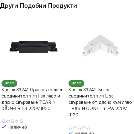
Други Подобни Продукти
НОВО
НОВО
Kanlux 33241 Прав вътрешен
Kanlux 33242 Ъглов
съединител тип I за ляво и
съединител тип L за
дясно свързване TEAR N
свързване от дясно към ляво
ICON-I B LR 220V IP20
TEAR N CON-L RL-W 220V
IP20
Налично
Налично