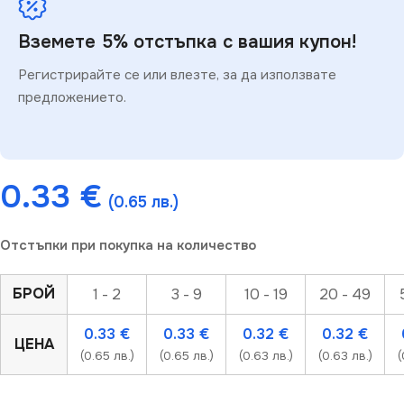
Вземете 5% отстъпка с вашия купон!
Регистрирайте се или влезте, за да използвате
предложението.
0.33
€
(0.65 лв.)
Отстъпки при покупка на количество
БРОЙ
1 - 2
3 - 9
10 - 19
20 - 49
0.33
€
0.33
€
0.32
€
0.32
€
ЦЕНА
(0.65 лв.)
(0.65 лв.)
(0.63 лв.)
(0.63 лв.)
(