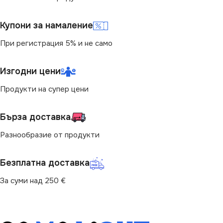
НАЧИН НА МОНТАЖ
НАЧИН НА МОНТАЖ
Купони за намаление
За Релса
При регистрация 5% и не само
За Релса
ЦВЯТ
Черно
ЦВЯТ
Изгодни цени
Бяло
ТИП РЕЛСОВА
Продукти на супер цени
ТИП РЕЛСОВА
СИСТЕМА
СИСТЕМА
Бърза доставка
Стандартна 220V
Разнообразие от продукти
Стандартна 220V
Безплатна доставка
За суми над 250 €