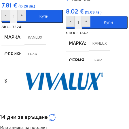
7.81
€
(15.28 лв.)
8.02
€
(15.69 лв.)
-
+
Купи
-
+
Купи
SKU:
33241
SKU:
33242
МАРКА
KANLUX
МАРКА
KANLUX
СЕРИЯ
TEAR
СЕРИЯ
TEAR
СТЕПЕН НА ЗАЩИТА
СТЕПЕН НА ЗАЩИТА
IP20
IP20
НАПРЕЖЕНИЕ (V)
НАПРЕЖЕНИЕ (V)
14 дни за връщане
220V
220V
Или замяна на продукт