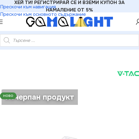
ХЕЙ ТИ! РЕГИСТРИРАЙ СЕ И ВЗЕМИ КУПОН ЗА
Прескочи към навигация
НАМАЛЕНИЕ ОТ 5%
Прескочи към основното съдържание
 релсово осветление
»
V-TAC VT-3657 Капачка за Релса Бяла
Изчерпан продукт
НОВО