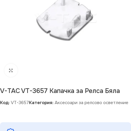
Щракнете за уголемяване
Изчерпан продукт
V-TAC VT-3657 Капачка за Релса Бяла
Код:
VT-3657
Категория:
Аксесоари за релсово осветление