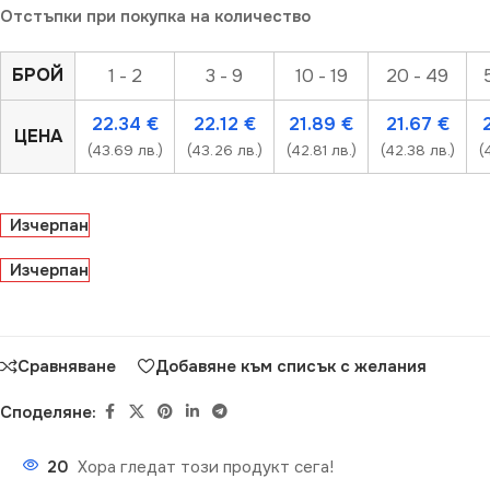
Отстъпки при покупка на количество
БРОЙ
1 - 2
3 - 9
10 - 19
20 - 49
22.34
€
22.12
€
21.89
€
21.67
€
ЦЕНА
(43.69 лв.)
(43.26 лв.)
(42.81 лв.)
(42.38 лв.)
(
Изчерпан
Изчерпан
Сравняване
Добавяне към списък с желания
Споделяне:
20
Хора гледат този продукт сега!