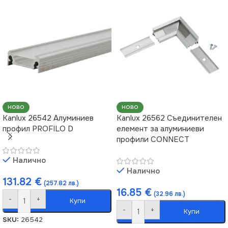
НОВО
НОВО
Kanlux 26542 Алуминиев
Kanlux 26562 Съединителен
профил PROFILO D
елемент за алуминиеви
профили CONNECT
Налично
Налично
131.82
€
(257.82 лв.)
16.85
€
(32.96 лв.)
-
+
Купи
-
+
Купи
SKU:
26542