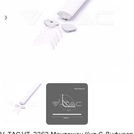
Изчерпан продукт
Изчерпано
Изчерпано