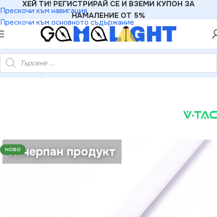
ХЕЙ ТИ! РЕГИСТРИРАЙ СЕ И ВЗЕМИ КУПОН ЗА
Прескочи към навигация
НАМАЛЕНИЕ ОТ 5%
Прескочи към основното съдържание
ED Лента Алуминиев Мат Вграждане Вътрешен Ъгъл 2000mm
Изчерпан продукт
НОВО