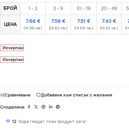
БРОЙ
1 - 2
3 - 9
10 - 19
20 - 49
5
7.66
€
7.58
€
7.51
€
7.43
€
ЦЕНА
(14.98 лв.)
(14.83 лв.)
(14.69 лв.)
(14.53 лв.)
(1
Изчерпан
Изчерпан
Сравняване
Добавяне към списък с желания
Споделяне:
12
Хора гледат този продукт сега!