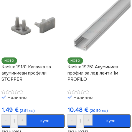
НОВО
НОВО
Kanlux 19181 Капачка за
Kanlux 19751 Алуминиев
алуминиеви профили
профил за лед ленти 1м
STOPPER
PROFILO
Налично
Налично
1.49
€
10.48
€
(2.91 лв.)
(20.50 лв.)
-
+
-
+
Купи
Купи