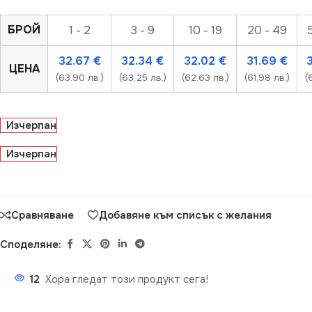
БРОЙ
1 - 2
3 - 9
10 - 19
20 - 49
32.67
€
32.34
€
32.02
€
31.69
€
ЦЕНА
(63.90 лв.)
(63.25 лв.)
(62.63 лв.)
(61.98 лв.)
(
Изчерпан
Изчерпан
Сравняване
Добавяне към списък с желания
Споделяне:
12
Хора гледат този продукт сега!