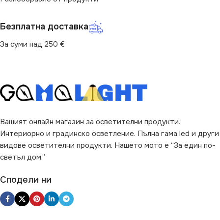
ДЪЛЖИНА
4.9 cm
Безплатна доставка
За суми над 250 €
Вашият онлайн магазин за осветителни продукти.
Интериорно и градинско осветление. Пълна гама led и други
видове осветителни продукти. Нашето мото е “За един по-
светъл дом.”
Сподели ни