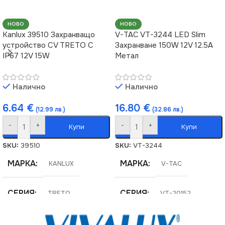
НОВО
НОВО
Kanlux 39510 Захранващо
V-TAC VT-3244 LED Slim
устройство CV TRETO C
Захранване 150W 12V 12.5A
IP67 12V 15W
Метал
Налично
Налично
6.64
€
16.80
€
(12.99 лв.)
(32.86 лв.)
-
+
-
+
Купи
Купи
SKU:
39510
SKU:
VT-3244
МАРКА
МАРКА
KANLUX
V-TAC
СЕРИЯ
СЕРИЯ
TRETO
VT-20152
ЦВЯТ
МОЩНОСТ (W)
Бял
150