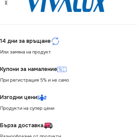
МОЩНОСТ (W)
СТЕПЕН НА ЗАЩИТА
15
IP20
НАПРЕЖЕНИЕ (V)
14 дни за връщане
НАПРЕЖЕНИЕ (V)
12V
12V
,
220V
Или замяна на продукт
СТЕПЕН НА ЗАЩИТА
Купони за намаление
При регистрация 5% и не само
IP67
Изгодни цени
ДИМИРАНЕ
Продукти на супер цени
Не се димира
Бърза доставка
РАЗМЕР
4.9 x 5 x 2.7 cm
Разнообразие от продукти