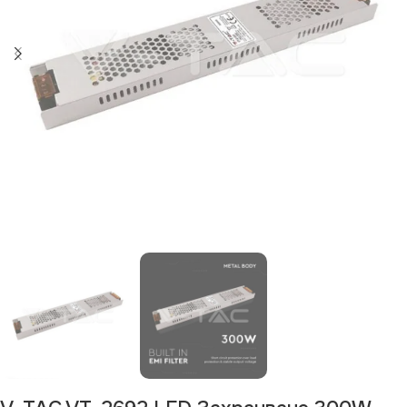
Изчерпан продукт
Изчерпано
Изчерпано