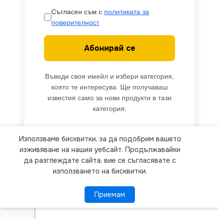
Съгласен съм с
политиката за
поверителност
Абонирай се
Въведи своя имейл и избери категория,
която те интересува. Ще получаваш
известия само за нови продукти в тази
категория.
Използваме бисквитки, за да подобрим вашето
We use cookies to improve your experience on our
изживяване на нашия уебсайт. Продължавайки
website. By browsing this website, you agree to
да разглеждате сайта, вие се съгласявате с
използването на бисквитки.
our use of cookies.
Приемам
Приемам
ПОВЕЧЕ ИНФОРМАЦИЯ
V-TAC VT-