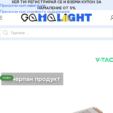
ХЕЙ ТИ! РЕГИСТРИРАЙ СЕ И ВЗЕМИ КУПОН ЗА
Прескочи към навигация
НАМАЛЕНИЕ ОТ 5%
Прескочи към основното съдържание
D Ленти
»
V-TAC VT-2692 LED Захранване 300W 12V 25A IP20
Изчерпан продукт
НОВО