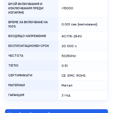
БРОЙ ВКЛЮЧВАНИЯ И
>15000
ИЗКЛЮЧВАНИЯ ПРЕДИ
ИЗГАРЯНЕ
ВРЕМЕ ЗА ВКЛЮЧВАНЕ НА
0.001 сек (мигновено)
100%
ВХОДЯЩО НАПРЕЖЕНИЕ
AC:176-264V
ЕКСПЛОАТАЦИОНЕН СРОК
20 000 ч.
ЧЕСТОТА
50/60Hz
ТЕГЛО
0.51
СЕРТИФИКАТИ
CE. EMC. ROHS
МАТЕРИАЛ
Метал
ГАРАНЦИЯ
2 год.