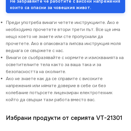
Не забравяйте че работите с високи напрежения
които са опасни за човешкия живот.
Преди употреба винаги четете инструкциите. Ако е
необходимо прочетете втори трети път. Все ще има
нещо което не знаете или сте пропуснали да
прочетете. Ако в опаковката липсва инструкция моля
веднага се свържете с нас.
Винаги се съобразявайте с нормите и изискванията на
осветителните тела както за ваша така и за
безопасността на околните.
Ако не знаете как да се справите с високите
напрежения или нямате доверие в себе си без
колебание потърсете лицензиран електротехник
който да свърши тази работа вместо вас.
Избрани продукти от серията VT-21301