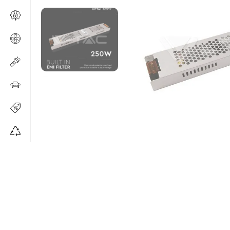
Изчерпано
Изчерпано
Изч
пр