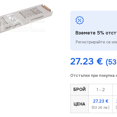
Вземете 5% отстъ
Регистрирайте се или
27.23
€
(53
Отстъпки при покупка 
ерпан
Изчерпа
Изч
БРОЙ
1 - 2
одукт
про
27.23
€
ЦЕНА
(53.26 лв.)