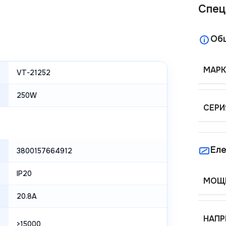
Спец
Об
МАРК
VT-21252
250W
СЕРИ
Еле
3800157664912
IP20
МОЩН
20.8A
НАПР
>15000