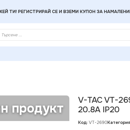
ХЕЙ ТИ! РЕГИСТРИРАЙ СЕ И ВЗЕМИ КУПОН ЗА НАМАЛЕНИ
е за LED Ленти
»
V-TAC VT-2690 LED Захранване 250W 12V 2
V-TAC VT-26
н продукт
20.8A IP20
Код:
VT-2690
Категория