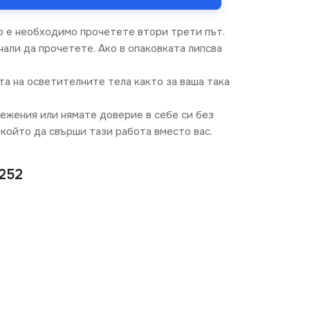
о е необходимо прочетете втори трети път.
али да прочетете. Ако в опаковката липсва
та на осветителните тела както за ваша така
режения или нямате доверие в себе си без
който да свърши тази работа вместо вас.
252