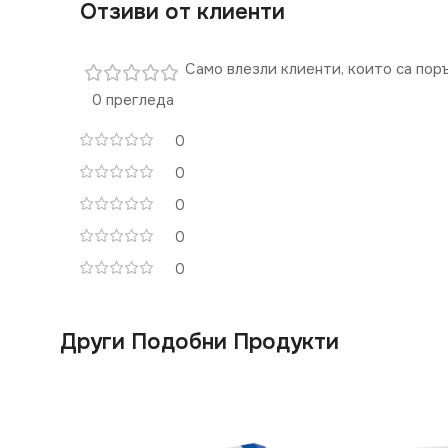
Отзиви от клиенти
Само влезли клиенти, които са пор
0 прегледа
0
0
0
0
0
Други Подобни Продукти