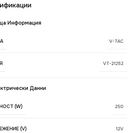
ификации
ща Информация
А
V-TAC
Я
VT-21252
ктрически Данни
ОСТ (W)
250
ЕЖЕНИЕ (V)
12V