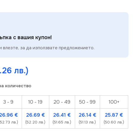
пка с вашия купон!
 влезте, за да използвате предложението.
.26 лв.)
на количество
н продукт
ерпан
3 - 9
10 - 19
20 - 49
50 - 99
100+
дукт
26.96
€
26.69
€
26.41
€
26.14
€
25.87
€
(52.73 лв.)
(52.20 лв.)
(51.65 лв.)
(51.13 лв.)
(50.60 лв.)