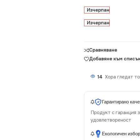
Изчерпан
Изчерпан
Сравняване
Добавяне към списък
14
Хора гледат то
Гарантирано каче
Продукт с гаранция з
удовлетвореност
Екологичен избо