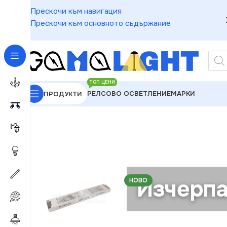
Прескочи към навигация
Прескочи към основното съдържание
ТОП ЦЕНИ
РЕЛСОВО ОСВЕТЛЕНИЕ
МАРКИ
ПРОДУКТИ
GAMALIGHT
»
LED ленти и компоненти
»
Захранван
Изчерпа
НОВО