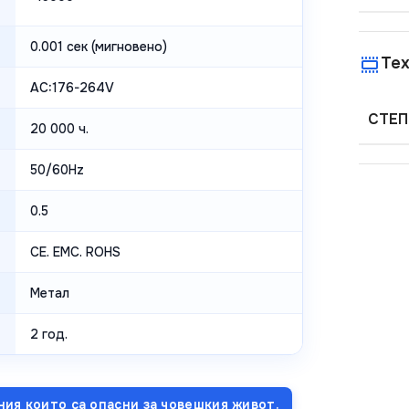
0.001 сек (мигновено)
Тех
AC:176-264V
СТЕП
20 000 ч.
50/60Hz
0.5
CE. EMC. ROHS
Метал
2 год.
ния които са опасни за човешкия живот.