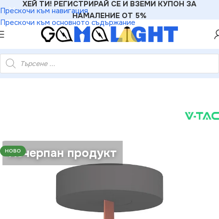
ХЕЙ ТИ! РЕГИСТРИРАЙ СЕ И ВЗЕМИ КУПОН ЗА
Прескочи към навигация
НАМАЛЕНИЕ ОТ 5%
Прескочи към основното съдържание
ние
»
V-TAC VT-23127 Основа За Текстилен Колан Черно Тяло
Изчерпан продукт
НОВО