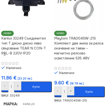
НОВО
НОВО
Kanlux 33249 Съединител
Maytoni TRA004SW-21S
тип T дясно дясно ляво
Комплект две жила за релса
свързване TEAR N CON-T
окачване на таван –
RRL-B 220V IP20
магнитно релсово
осветление S35 48V
Налично
Налично
11.86
€
(23.20 лв.)
9.60
€
(18.78 лв.)
-
+
Купи
-
+
Купи
SKU:
33249
SKU:
TRA004SW-21S
МАРКА
KANLUX