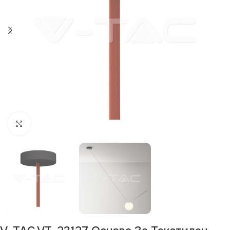
Щракнете за уголемяване
Изчерпан продукт
Изчерпано
Изчерпано