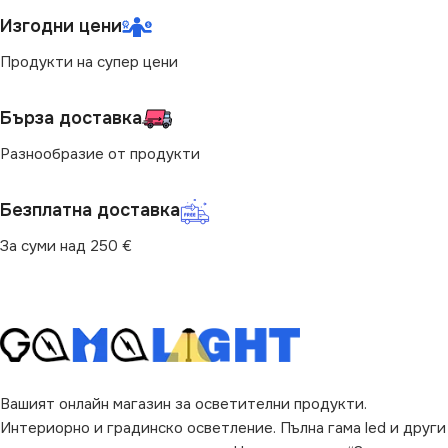
Изгодни цени
ТИП РЕЛСОВА
ЦВЯТ
Бяло
Продукти на супер цени
СИСТЕМА
ТИП РЕЛСОВА
Стандартна 220V
Бърза доставка
СИСТЕМА
Разнообразие от продукти
Магнитна 48V
Безплатна доставка
За суми над 250 €
Вашият онлайн магазин за осветителни продукти.
Интериорно и градинско осветление. Пълна гама led и други