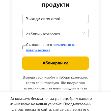
продукти
Съгласен съм с
политиката за
поверителност
Абонирай се
Въведи своя имейл и избери категория,
която те интересува. Ще получаваш
известия само за нови продукти в тази
категория.
Използваме бисквитки, за да подобрим вашето
We use cookies to improve your experience on our
изживяване на нашия уебсайт. Продължавайки
website. By browsing this website, you agree to
да разглеждате сайта, вие се съгласявате с