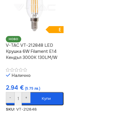
E
НОВО
V-TAC VT-212848 LED
Крушка 6W Filament E14
Кендъл 3000К 130LM/W
Налично
2.94
€
(5.75 лв.)
-
+
Купи
SKU:
VT-212848