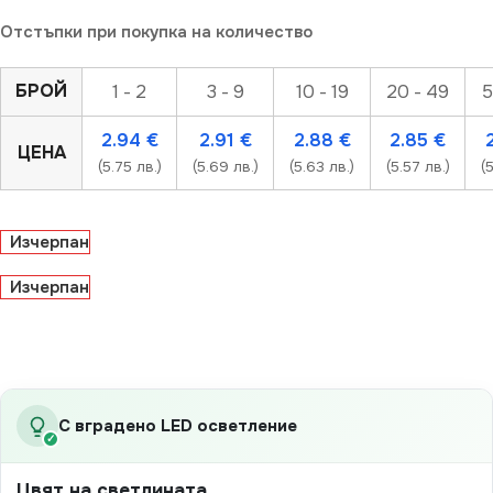
Отстъпки при покупка на количество
БРОЙ
1 - 2
3 - 9
10 - 19
20 - 49
5
2.94
€
2.91
€
2.88
€
2.85
€
ЦЕНА
(5.75 лв.)
(5.69 лв.)
(5.63 лв.)
(5.57 лв.)
(
Изчерпан
Изчерпан
С вградено LED осветление
✓
Цвят на светлината