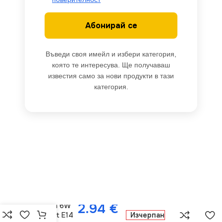
Абонирай се
Въведи своя имейл и избери категория,
която те интересува. Ще получаваш
известия само за нови продукти в тази
категория.
V-TAC VT-
212850 LED
2.94
€
Крушка 6W
Filament E14
Изчерпан