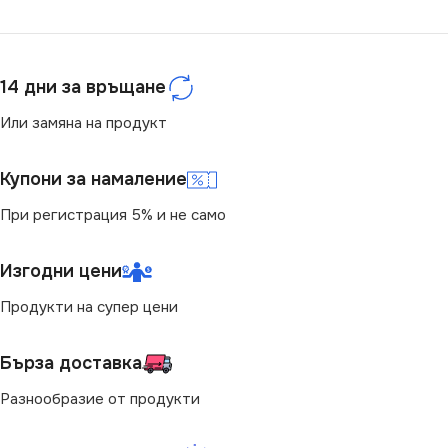
3000
3000
ЦОКЪЛ
E14
ЦОКЪЛ
E27
14 дни за връщане
НАПРЕЖЕНИЕ (V)
Или замяна на продукт
МОЩНОСТ (W)
13
220V
Купони за намаление
СВЕТЛИНЕН ПОТОК
(LM)
При регистрация 5% и не само
МОЩНОСТ (W)
4.9
1521
,
830
Изгодни цени
ЕНЕРГИЕН КЛАС
F
Продукти на супер цени
СВЕТЛИНЕН ПОТОК
(LM)
Бърза доставка
Разнообразие от продукти
470