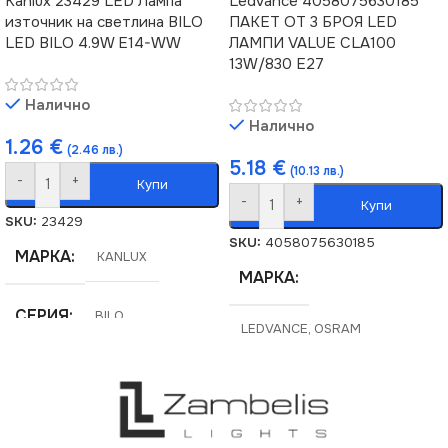
Kanlux 23429 LED Лампа
Ledvance 4058075630185
източник на светлина BILO
ПАКЕТ ОТ 3 БРОЯ LED
LED BILO 4.9W E14-WW
ЛАМПИ VALUE CLA100
13W/830 E27
Налично
Налично
1.26
€
(2.46 лв.)
5.18
€
(10.13 лв.)
-
+
Купи
-
+
Купи
SKU:
23429
SKU:
4058075630185
МАРКА
KANLUX
МАРКА
СЕРИЯ
BILO
LEDVANCE
,
OSRAM
ЦВЕТНА ТЕМПЕРАТУРА
ЦВЕТНА ТЕМПЕРАТУРА
(K)
(K)