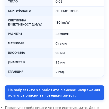
ТЕГЛО
0.05
СЕРТИФИКАТИ
CE. EMC. ROHS
СВЕТЛИННА
130 lm/W
ЕФЕКТИВНОСТ (LM/W)
РАЗМЕРИ
35×98мм
МАТЕРИАЛ
Стъкло
ВИСОЧИНА
98 мм
ДИАМЕТЪР
35 мм
ГАРАНЦИЯ
2 год.
Не забравяйте че работите с високи напрежения
които са опасни за човешкия живот.
Преди употреба винаги четете инструкциите. Ако е