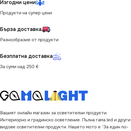
Изгодни цени
(LM)
Продукти на супер цени
1540
540
СТЕПЕН НА ЗАЩИТА
Бърза доставка
СТЕПЕН НА ЗАЩИТА
Разнообразие от продукти
IP00
IP00
Безплатна доставка
ДЪЛЖИНА
5 m
За суми над 250 €
ДЪЛЖИНА
5 m
РАЗМЕР
РАЗМЕР
50 x 0.1 x 0.02 cm
50 x 0.08 x 0.01 cm
SMD
COB
Вашият онлайн магазин за осветителни продукти.
ЦВЯТ
Бял
Интериорно и градинско осветление. Пълна гама led и други
ДИМИРАНЕ
Димираща
видове осветителни продукти. Нашето мото е “За един по-