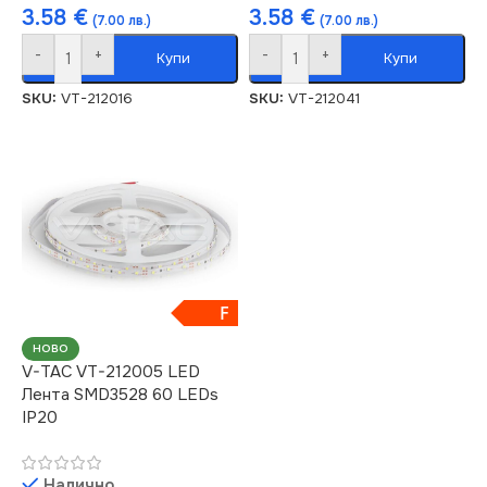
3.58
€
3.58
€
(7.00 лв.)
(7.00 лв.)
-
+
-
+
Купи
Купи
SKU:
VT-212016
SKU:
VT-212041
F
НОВО
V-TAC VT-212005 LED
Лента SMD3528 60 LEDs
IP20
Налично