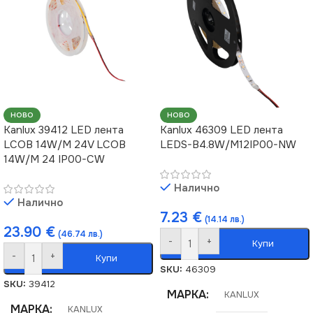
НОВО
НОВО
Kanlux 39412 LED лента
Kanlux 46309 LED лента
LCOB 14W/M 24V LCOB
LEDS-B4.8W/M12IP00-NW
14W/M 24 IP00-CW
Налично
Налично
7.23
€
(14.14 лв.)
23.90
€
(46.74 лв.)
-
+
Купи
-
+
Купи
SKU:
46309
SKU:
39412
МАРКА
KANLUX
МАРКА
KANLUX