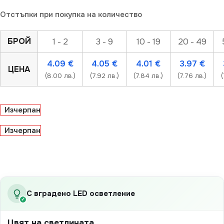
Отстъпки при покупка на количество
БРОЙ
1 - 2
3 - 9
10 - 19
20 - 49
4.09
€
4.05
€
4.01
€
3.97
€
ЦЕНА
(8.00 лв.)
(7.92 лв.)
(7.84 лв.)
(7.76 лв.)
(
Изчерпан
Изчерпан
С вградено LED осветление
✓
Цвят на светлината