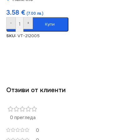
3.58
€
(7.00 лв.)
-
+
Купи
SKU:
VT-212005
Отзиви от клиенти
0 прегледа
0