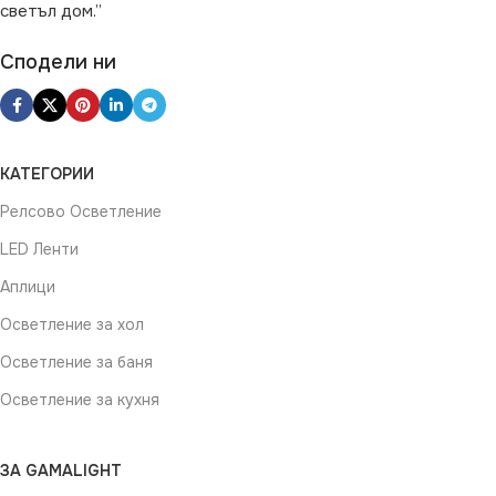
ДИМИРАНЕ
светъл дом.”
Димираща
ТЕХНОЛОГИЯ
COB
Сподели ни
ТЕХНОЛОГИЯ
SMD
КАТЕГОРИИ
Релсово Осветление
LED Ленти
Аплици
Осветление за хол
Осветление за баня
Осветление за кухня
ЗА GAMALIGHT