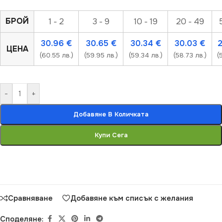
БРОЙ
1 - 2
3 - 9
10 - 19
20 - 49
30.96
€
30.65
€
30.34
€
30.03
€
ЦЕНА
(60.55 лв.)
(59.95 лв.)
(59.34 лв.)
(58.73 лв.)
(
-
+
Добавяне В Количката
Купи Сега
Сравняване
Добавяне към списък с желания
Споделяне: