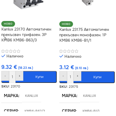
НОВО
НОВО
Kanlux 23170 Автоматичен
Kanlux 23175 Автоматичен
прекъсвач трифазен. 3P
прекъсвач монофазен. 1P
KMB6 KMB6-B63/3
KMB6 KMB6-B1/1
Налично
Налично
9.32
€
3.12
€
(18.23 лв.)
(6.10 лв.)
-
+
-
+
Купи
Купи
SKU:
23170
SKU:
23175
МАРКА
МАРКА
KANLUX
KANLUX
СЕРИЯ
СЕРИЯ
KMB6-B63/3
KMB6-B1/1