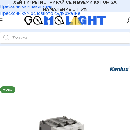
ХЕЙ ТИ! РЕГИСТРИРАЙ СЕ И ВЗЕМИ КУПОН ЗА
Прескочи към навигация
НАМАЛЕНИЕ ОТ 5%
Прескочи към основното съдържание
зители
»
Kanlux 24067 Моторен прекъсвач KMP KMP KMP-4.0
НОВО