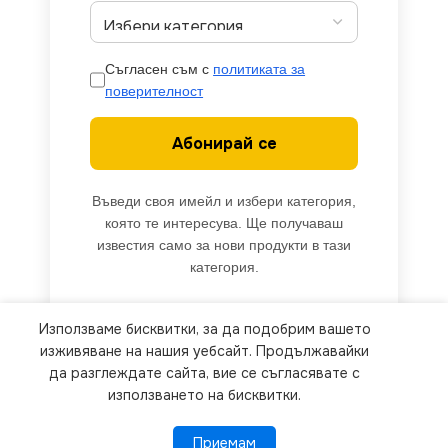
Съгласен съм с
политиката за
поверителност
Абонирай се
Въведи своя имейл и избери категория,
която те интересува. Ще получаваш
известия само за нови продукти в тази
категория.
Използваме бисквитки, за да подобрим вашето
We use cookies to improve your experience on our
изживяване на нашия уебсайт. Продължавайки
website. By browsing this website, you agree to
да разглеждате сайта, вие се съгласявате с
използването на бисквитки.
our use of cookies.
Приемам
Приемам
ПОВЕЧЕ ИНФОРМАЦИЯ