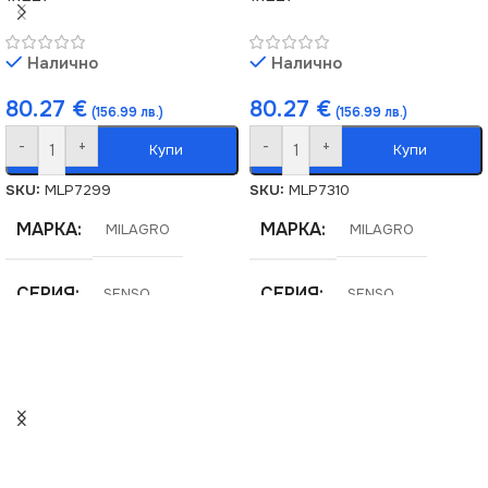
Налично
Налично
80.27
€
80.27
€
(156.99 лв.)
(156.99 лв.)
-
+
-
+
Купи
Купи
SKU:
MLP7299
SKU:
MLP7310
МАРКА
МАРКА
MILAGRO
MILAGRO
СЕРИЯ
СЕРИЯ
SENSO
SENSO
НАПРЕЖЕНИЕ (V)
НАПРЕЖЕНИЕ (V)
220V
220V
ЦОКЪЛ
ЦОКЪЛ
E27
E27