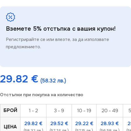
Вземете 5% отстъпка с вашия купон!
Регистрирайте се или влезте, за да използвате
предложението.
29.82
€
(58.32 лв.)
Отстъпки при покупка на количество
БРОЙ
1 - 2
3 - 9
10 - 19
20 - 49
5
29.82
€
29.52
€
29.22
€
28.93
€
2
ЦЕНА
(58.32 лв.)
(57.74 лв.)
(57.15 лв.)
(56.58 лв.)
(5