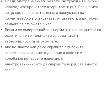
Преди употреба винаги четете инструкциите. Ако е
необходимо прочетете втори трети път. Все ще има
нещо което не знаете или сте пропуснали да
прочетете.Ако в опаковката липсва инструкция моля
веднага се свържете с нас.
Винаги се съобразявайте с нормите и изискванията на
осветителните тела както за ваша така и
забезопасността на околните.
Ако не знаете как да се справите с високите
напрежения или нямате доверие в себе си без
колебание потърсете лицензиран
електротехниккойто да свърши тази работа вместо
вас.