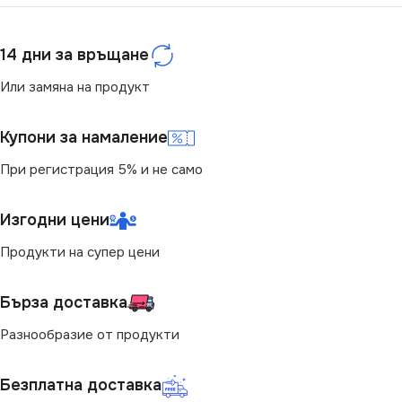
СТЕПЕН НА ЗАЩИТА
СТЕПЕН НА ЗАЩИТА
14 дни за връщане
Или замяна на продукт
IP20
IP20
Купони за намаление
БРОЙ ФАСУНГИ
БРОЙ ФАСУНГИ
1
1
При регистрация 5% и не само
ВИД
ВИД
с Крушки
с Крушки
Изгодни цени
ЦВЯТ
Продукти на супер цени
Бяло
,
Златисто
,
Перлено
Бърза доставка
Бяло
Разнообразие от продукти
Безплатна доставка